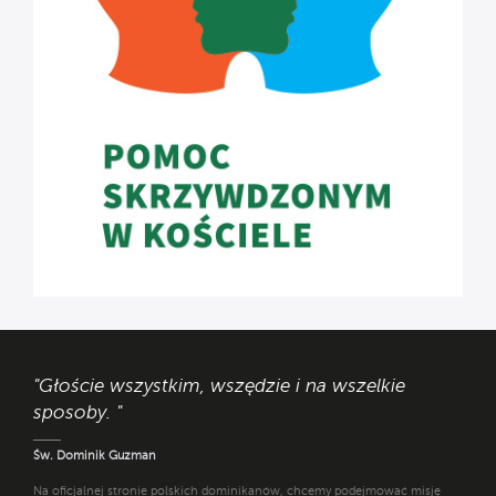
"Głoście wszystkim, wszędzie i na wszelkie
sposoby. "
Św. Dominik Guzman
Na oficjalnej stronie polskich dominikanów, chcemy podejmować misję