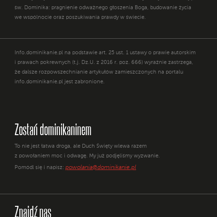
św. Dominika: pragnienie odważnego głoszenia Boga, budowanie życia
we wspólnocie oraz poszukiwania prawdy w świecie.
Info.dominikanie.pl na podstawie art. 25 ust. 1 ustawy o prawie autorskim
i prawach pokrewnych (t.j. Dz.U. z 2016 r. poz. 666) wyraźnie zastrzega,
że dalsze rozpowszechnianie artykułów zamieszczonych na portalu
info.dominikanie.pl jest zabronione.
Zostań dominikaninem
To nie jest łatwa droga, ale Duch Święty wlewa razem
z powołaniem moc i odwagę. My już podjęliśmy wyzwanie.
powolania@dominikanie.pl
Pomódl się i napisz:
Znajdź nas