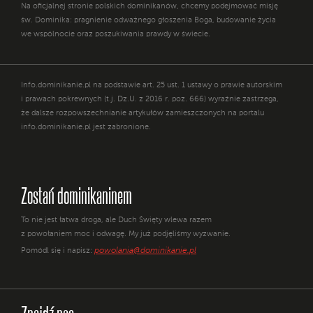
Na oficjalnej stronie polskich dominikanów, chcemy podejmować misję
św. Dominika: pragnienie odważnego głoszenia Boga, budowanie życia
we wspólnocie oraz poszukiwania prawdy w świecie.
Info.dominikanie.pl na podstawie art. 25 ust. 1 ustawy o prawie autorskim
i prawach pokrewnych (t.j. Dz.U. z 2016 r. poz. 666) wyraźnie zastrzega,
że dalsze rozpowszechnianie artykułów zamieszczonych na portalu
info.dominikanie.pl jest zabronione.
Zostań dominikaninem
To nie jest łatwa droga, ale Duch Święty wlewa razem
z powołaniem moc i odwagę. My już podjęliśmy wyzwanie.
powolania@dominikanie.pl
Pomódl się i napisz: