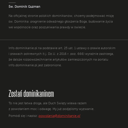
Św. Dominik Guzman
Na oficjalnej stronie polskich dominikanów, chcemy podejmować misję
św. Dominika: pragnienie odważnego głoszenia Boga, budowanie życia
we wspólnocie oraz poszukiwania prawdy w świecie.
Info.dominikanie.pl na podstawie art. 25 ust. 1 ustawy o prawie autorskim
i prawach pokrewnych (t.j. Dz.U. z 2016 r. poz. 666) wyraźnie zastrzega,
że dalsze rozpowszechnianie artykułów zamieszczonych na portalu
info.dominikanie.pl jest zabronione.
Zostań dominikaninem
To nie jest łatwa droga, ale Duch Święty wlewa razem
z powołaniem moc i odwagę. My już podjęliśmy wyzwanie.
powolania@dominikanie.pl
Pomódl się i napisz: