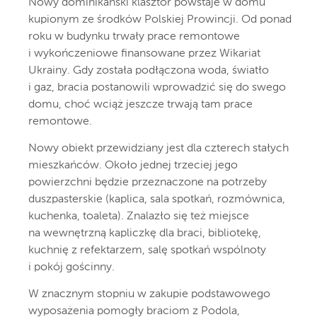
Nowy dominikański klasztor powstaje w domu
kupionym ze środków Polskiej Prowincji. Od ponad
roku w budynku trwały prace remontowe
i wykończeniowe finansowane przez Wikariat
Ukrainy. Gdy została podłączona woda, światło
i gaz, bracia postanowili wprowadzić się do swego
domu, choć wciąż jeszcze trwają tam prace
remontowe.
Nowy obiekt przewidziany jest dla czterech stałych
mieszkańców. Około jednej trzeciej jego
powierzchni będzie przeznaczone na potrzeby
duszpasterskie (kaplica, sala spotkań, rozmównica,
kuchenka, toaleta). Znalazło się też miejsce
na wewnętrzną kapliczkę dla braci, bibliotekę,
kuchnię z refektarzem, salę spotkań wspólnoty
i pokój gościnny.
W znacznym stopniu w zakupie podstawowego
wyposażenia pomogły braciom z Podola,