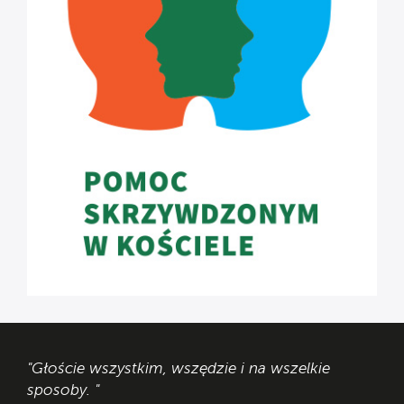
"Głoście wszystkim, wszędzie i na wszelkie
sposoby. "