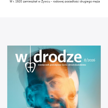
W r. 1920 zamieszkał w Żywcu - rodowej posiadłości drugiego męża
matki - arcyksięcia Karola Olbrachta Habsburga. Po maturze w Żywcu
rozpoczął studia prawnicze na Uniwersytecie Jagiellońskim.
We wrześniu 1939 r. uciekł przez Rumunię do Francji. Wstąpił
do Brygady Strzelców Podhalańskich i walczył pod Narwikiem.
W roku 1944 wstąpił do dominikanów w Anglii. Studia teologiczne
odbył w Polsce i przyjął święcenia kapłańskie. W zakonie sprawował
funkcje magistra nowicjatu, duszpasterza akademickiego w Poznaniu,
Krakowie i Wrocławiu, był cenionym rekolekcjonistą. Zmarł w 11
marca 2010 w Krakowie.