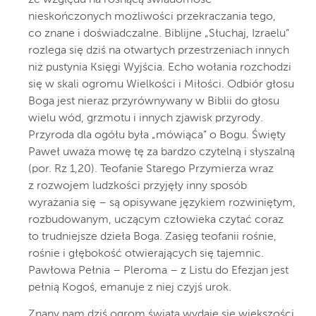
ze względu na rosnącą świadomość
nieskończonych możliwości przekraczania tego,
co znane i doświadczalne. Biblijne „Słuchaj, Izraelu”
rozlega się dziś na otwartych przestrzeniach innych
niż pustynia Księgi Wyjścia. Echo wołania rozchodzi
się w skali ogromu Wielkości i Miłości. Odbiór głosu
Boga jest nieraz przyrównywany w Biblii do głosu
wielu wód, grzmotu i innych zjawisk przyrody.
Przyroda dla ogółu była „mówiąca” o Bogu. Święty
Paweł uważa mowę tę za bardzo czytelną i słyszalną
(por. Rz 1,20). Teofanie Starego Przymierza wraz
z rozwojem ludzkości przyjęły inny sposób
wyrażania się – są opisywane językiem rozwiniętym,
rozbudowanym, uczącym człowieka czytać coraz
to trudniejsze dzieła Boga. Zasięg teofanii rośnie,
rośnie i głębokość otwierających się tajemnic.
Pawłowa Pełnia – Pleroma – z Listu do Efezjan jest
pełnią Kogoś, emanuje z niej czyjś urok.
Znany nam dziś ogrom świata wydaje się większości