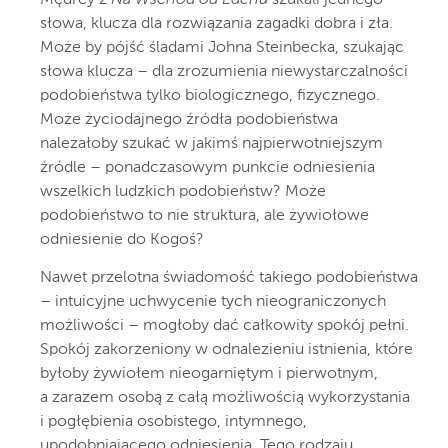
Mędrcy z
Na Wschód od Edenu
szukali jednego
słowa, klucza dla rozwiązania zagadki dobra i zła.
Może by pójść śladami Johna Steinbecka, szukając
słowa klucza – dla zrozumienia niewystarczalności
podobieństwa tylko biologicznego, fizycznego.
Może życiodajnego źródła podobieństwa
należałoby szukać w jakimś najpierwotniejszym
źródle – ponadczasowym punkcie odniesienia
wszelkich ludzkich podobieństw? Może
podobieństwo to nie struktura, ale żywiołowe
odniesienie do Kogoś?
Nawet przelotna świadomość takiego podobieństwa
– intuicyjne uchwycenie tych nieograniczonych
możliwości – mogłoby dać całkowity spokój pełni.
Spokój zakorzeniony w odnalezieniu istnienia, które
byłoby żywiołem nieogarniętym i pierwotnym,
a zarazem osobą z całą możliwością wykorzystania
i pogłębienia osobistego, intymnego,
upodobniającego odniesienia. Tego rodzaju