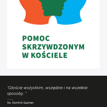
"Głoście wszystkim, wszędzie i na wszelkie
sposoby. "
Św. Dominik Guzman