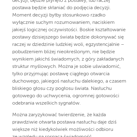
decyzji, będzie płynęło z postawy, lub raczej
postawa będzie skłaniać do podjęcia decyzji.
Moment decyzji byłby stosunkowo rzadko
wyłącznie suchym rozumowaniem, naciskiem
jakiejś logicznej oczywistości. Boskie kształtowanie
postawy dzisiejszego świata będzie dokonywać się
raczej w dziedzinie ludzkiej woli, egzystencjalnie –
pobudzeniem bliżej nieokreślonym, nie będzie
wynikiem jakichś świadomych, z góry zakładanych
struktur myślowych. Można je sobie uświadomić,
tylko przyjmując postawę ciągłego otwarcia
duchowego, jakiegoś nasłuchu dalekiego, a czasem
bliskiego głosu czy pogłosu świata. Nasłuchu
gotowego do uchwycenia, ogromnej gotowości
odebrania wszelkich sygnałów.
Można zaryzykować twierdzenie, że każda
prawdziwie otwarta postawa nasłuchu daje dziś
większe niż kiedykolwiek możliwości odbioru