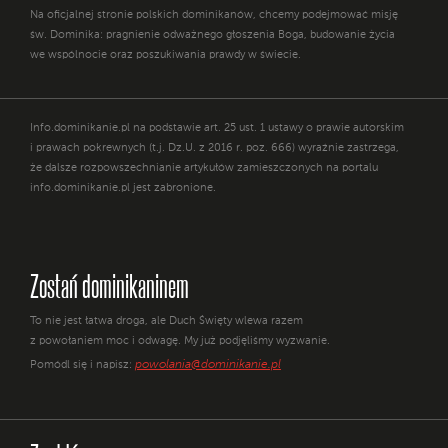
Na oficjalnej stronie polskich dominikanów, chcemy podejmować misję
św. Dominika: pragnienie odważnego głoszenia Boga, budowanie życia
we wspólnocie oraz poszukiwania prawdy w świecie.
Info.dominikanie.pl na podstawie art. 25 ust. 1 ustawy o prawie autorskim
i prawach pokrewnych (t.j. Dz.U. z 2016 r. poz. 666) wyraźnie zastrzega,
że dalsze rozpowszechnianie artykułów zamieszczonych na portalu
info.dominikanie.pl jest zabronione.
Zostań dominikaninem
To nie jest łatwa droga, ale Duch Święty wlewa razem
z powołaniem moc i odwagę. My już podjęliśmy wyzwanie.
powolania@dominikanie.pl
Pomódl się i napisz: