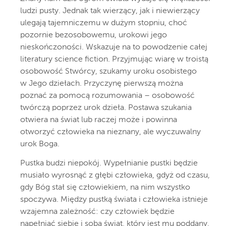
ludzi pusty. Jednak tak wierzący, jak i niewierzący
ulegają tajemniczemu w dużym stopniu, choć
pozornie bezosobowemu, urokowi jego
nieskończoności. Wskazuje na to powodzenie całej
literatury science fiction. Przyjmując wiarę w troistą
osobowość Stwórcy, szukamy uroku osobistego
w Jego dziełach. Przyczynę pierwszą można
poznać za pomocą rozumowania – osobowość
twórczą poprzez urok dzieła. Postawa szukania
otwiera na świat lub raczej może i powinna
otworzyć człowieka na nieznany, ale wyczuwalny
urok Boga.
Pustka budzi niepokój. Wypełnianie pustki będzie
musiało wyrosnąć z głębi człowieka, gdyż od czasu,
gdy Bóg stał się człowiekiem, na nim wszystko
spoczywa. Między pustką świata i człowieka istnieje
wzajemna zależność: czy człowiek będzie
napełniać siebie i sobą świat, który jest mu poddany,