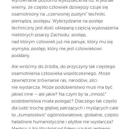
wyrównanie poziomu wykształcenia itd. A jednak
wiemy, że często człowiek dzisiejszy czuje się
osamotniony na „czerwonej pustyni” techniki,
pieniądza, postępu. Wybrzydzanie na postęp
techniczny jest dość oklepaną częścią wyposażenia
niektórych pisarzy Zachodu; postęp,
nad którym człowiek już nie panuje, który mu się
wymyka, postęp, który nie jest człowiekowi
poddany.
Ale wróćmy do źródła, do przyczyny tak częstego
osamotnienia człowieka współczesnego. Może
zewnętrzne zrównanie ras, narodów, płci
nie wystarcza. Może podobieństwo musi ma być
jakieś inne – ale jakie? Na czym by ta „inność”
podobieństwa miała polegać? Dlaczego tak często
dla ludzi trochę głębiej patrzących i myślących całe
to „kumplostwo” ogólnoświatowe, globalne, często
hałaśliwie humanistyczne i płytkie nie wystarcza?