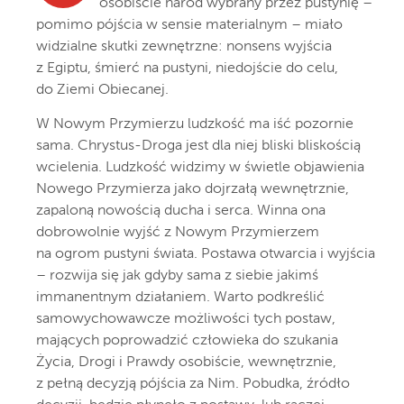
osobiście naród wybrany przez pustynię –
pomimo pójścia w sensie materialnym – miało
widzialne skutki zewnętrzne: nonsens wyjścia
z Egiptu, śmierć na pustyni, niedojście do celu,
do Ziemi Obiecanej.
W Nowym Przymierzu ludzkość ma iść pozornie
sama. Chrystus-Droga jest dla niej bliski bliskością
wcielenia. Ludzkość widzimy w świetle objawienia
Nowego Przymierza jako dojrzałą wewnętrznie,
zapaloną nowością ducha i serca. Winna ona
dobrowolnie wyjść z Nowym Przymierzem
na ogrom pustyni świata. Postawa otwarcia i wyjścia
– rozwija się jak gdyby sama z siebie jakimś
immanentnym działaniem. Warto podkreślić
samowychowawcze możliwości tych postaw,
mających poprowadzić człowieka do szukania
Życia, Drogi i Prawdy osobiście, wewnętrznie,
z pełną decyzją pójścia za Nim. Pobudka, źródło