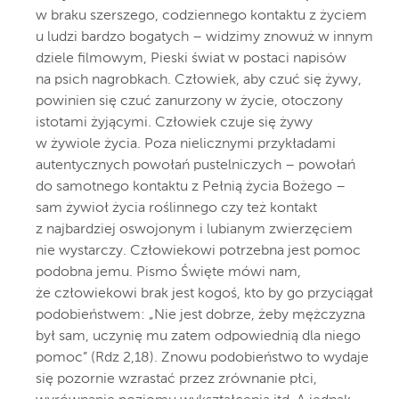
w braku szerszego, codziennego kontaktu z życiem
u ludzi bardzo bogatych – widzimy znowuż w innym
dziele filmowym, Pieski świat w postaci napisów
na psich nagrobkach. Człowiek, aby czuć się żywy,
powinien się czuć zanurzony w życie, otoczony
istotami żyjącymi. Człowiek czuje się żywy
w żywiole życia. Poza nielicznymi przykładami
autentycznych powołań pustelniczych – powołań
do samotnego kontaktu z Pełnią życia Bożego –
sam żywioł życia roślinnego czy też kontakt
z najbardziej oswojonym i lubianym zwierzęciem
nie wystarczy. Człowiekowi potrzebna jest pomoc
podobna jemu. Pismo Święte mówi nam,
że człowiekowi brak jest kogoś, kto by go przyciągał
podobieństwem: „Nie jest dobrze, żeby mężczyzna
był sam, uczynię mu zatem odpowiednią dla niego
pomoc” (Rdz 2,18). Znowu podobieństwo to wydaje
się pozornie wzrastać przez zrównanie płci,