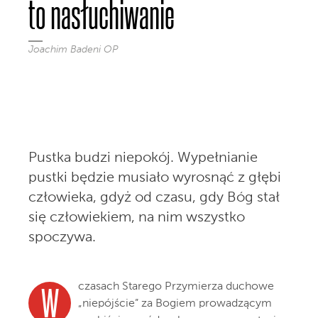
to nasłuchiwanie
Joachim Badeni OP
Pustka budzi niepokój. Wypełnianie
pustki będzie musiało wyrosnąć z głębi
człowieka, gdyż od czasu, gdy Bóg stał
się człowiekiem, na nim wszystko
spoczywa.
czasach Starego Przymierza duchowe
W
„niepójście” za Bogiem prowadzącym