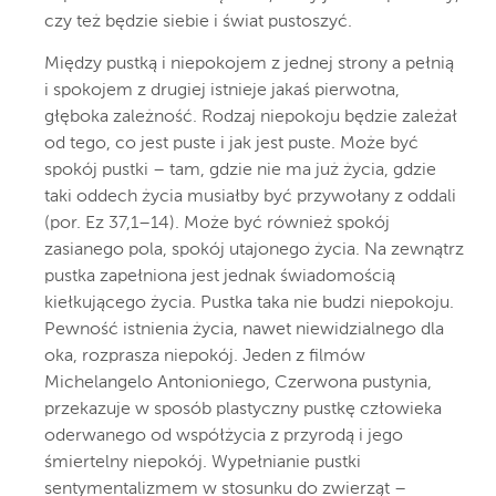
czy też będzie siebie i świat pustoszyć.
Między pustką i niepokojem z jednej strony a pełnią
i spokojem z drugiej istnieje jakaś pierwotna,
głęboka zależność. Rodzaj niepokoju będzie zależał
od tego, co jest puste i jak jest puste. Może być
spokój pustki – tam, gdzie nie ma już życia, gdzie
taki oddech życia musiałby być przywołany z oddali
(por. Ez 37,1–14). Może być również spokój
zasianego pola, spokój utajonego życia. Na zewnątrz
pustka zapełniona jest jednak świadomością
kiełkującego życia. Pustka taka nie budzi niepokoju.
Pewność istnienia życia, nawet niewidzialnego dla
oka, rozprasza niepokój. Jeden z filmów
Michelangelo Antonioniego, Czerwona pustynia,
przekazuje w sposób plastyczny pustkę człowieka
oderwanego od współżycia z przyrodą i jego
śmiertelny niepokój. Wypełnianie pustki
sentymentalizmem w stosunku do zwierząt –