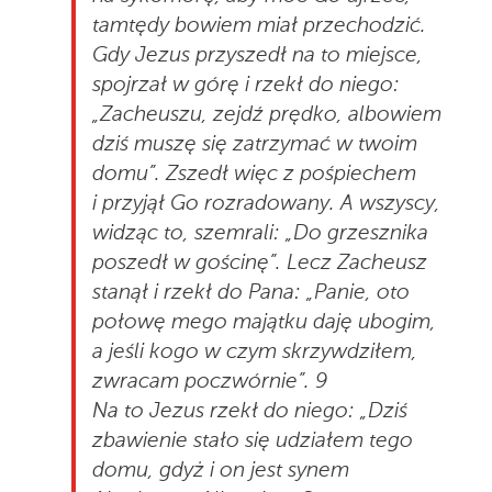
tamtędy bowiem miał przechodzić.
Gdy Jezus przyszedł na to miejsce,
spojrzał w górę i rzekł do niego:
„Zacheuszu, zejdź prędko, albowiem
dziś muszę się zatrzymać w twoim
domu”. Zszedł więc z pośpiechem
i przyjął Go rozradowany. A wszyscy,
widząc to, szemrali: „Do grzesznika
poszedł w gościnę”. Lecz Zacheusz
stanął i rzekł do Pana: „Panie, oto
połowę mego majątku daję ubogim,
a jeśli kogo w czym skrzywdziłem,
zwracam poczwórnie”. 9
Na to Jezus rzekł do niego: „Dziś
zbawienie stało się udziałem tego
domu, gdyż i on jest synem