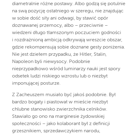
diametralnie różne postawy. Albo godzą się potulnie
na swą pozycję ostatniego w szeregu, nie znajdując
w sobie dość siły ani odwagi, by stawić opór
doznawanej przemocy, albo – przeciwnie –
wiedzeni długo tłamszonym poczuciem godności
i rozdrażnioną ambicją odkrywają wreszcie obszar,
gdzie rekompensują sobie doznane gesty poniżenia.
Nie jest dziełem przypadku, że Hitler, Stalin,
Napoleon byli niewysocy. Podobnie
nieprzypadkowo wśród luminarzy nauki jest spory
odsetek ludzi niskiego wzrostu lub o niezbyt
imponującej posturze.
Z Zacheuszem musiało być jakoś podobnie. Był
bardzo bogaty i piastował w mieście niezbyt
chlubne stanowisko zwierzchnika celników.
Stawiało go ono na marginesie żydowskiej
społeczności – jako kolaborant był z definicji
grzesznikiem, sprzedawczykiem narodu,