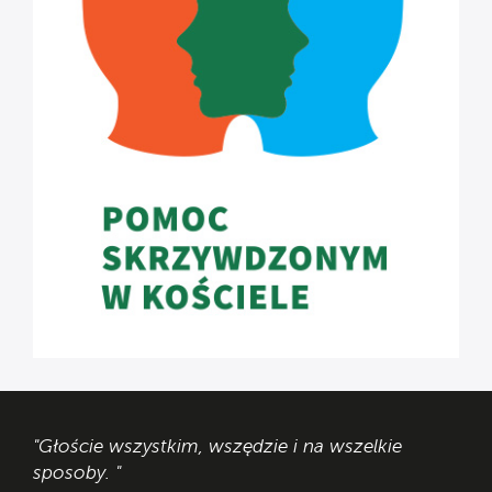
"Głoście wszystkim, wszędzie i na wszelkie
sposoby. "