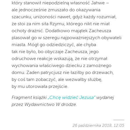
który stanowił niepodzielną własność Jahwe –
ale jednocześnie zmuszało do okazywania
szacunku, uniżoności nawet, gdyż każdy rozumiał,
że stoi za nim siła Rzymu, którego nikt nie miał
ochoty drażnić. Dodatkowo majątek Zacheusza
plasował go w szeregu najpoważniejszych obywateli
miasta. Mógł go odziedziczyć, ale chyba
tak nie było, bo obyczaje Zacheusza, jego
odruchowe reakcje wskazują, że nie otrzymał
wychowania właściwego dziecku z zamożnego
domu. Żaden patrycjusz nie łaziłby po drzewach,
by coś tam zobaczyć, ale wezwałby służbę,
by mu utorowała przejście.
Fragment książki
„Chcę widzieć Jezusa”
wydanej
przez Wydawnictwo W drodze.
26 października 2018, 12:05