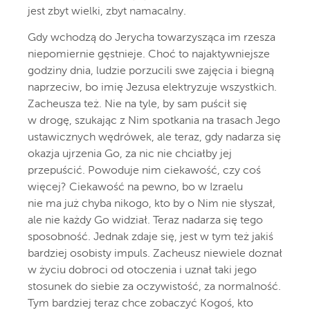
jest zbyt wielki, zbyt namacalny.
Gdy wchodzą do Jerycha towarzysząca im rzesza
niepomiernie gęstnieje. Choć to najaktywniejsze
godziny dnia, ludzie porzucili swe zajęcia i biegną
naprzeciw, bo imię Jezusa elektryzuje wszystkich.
Zacheusza też. Nie na tyle, by sam puścił się
w drogę, szukając z Nim spotkania na trasach Jego
ustawicznych wędrówek, ale teraz, gdy nadarza się
okazja ujrzenia Go, za nic nie chciałby jej
przepuścić. Powoduje nim ciekawość, czy coś
więcej? Ciekawość na pewno, bo w Izraelu
nie ma już chyba nikogo, kto by o Nim nie słyszał,
ale nie każdy Go widział. Teraz nadarza się tego
sposobność. Jednak zdaje się, jest w tym też jakiś
bardziej osobisty impuls. Zacheusz niewiele doznał
w życiu dobroci od otoczenia i uznał taki jego
stosunek do siebie za oczywistość, za normalność.
Tym bardziej teraz chce zobaczyć Kogoś, kto