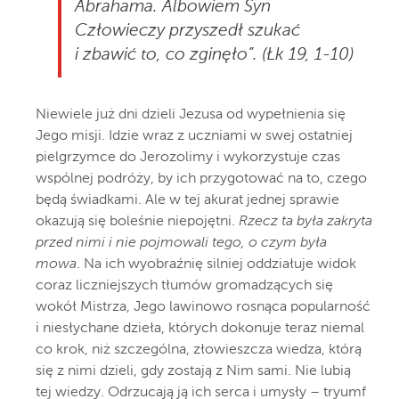
Abrahama. Albowiem Syn
Człowieczy przyszedł szukać
i zbawić to, co zginęło”. (Łk 19, 1-10)
Niewiele już dni dzieli Jezusa od wypełnienia się
Jego misji. Idzie wraz z uczniami w swej ostatniej
pielgrzymce do Jerozolimy i wykorzystuje czas
wspólnej podróży, by ich przygotować na to, czego
będą świadkami. Ale w tej akurat jednej sprawie
okazują się boleśnie niepojętni.
Rzecz ta była zakryta
przed nimi i nie pojmowali tego, o czym była
mowa
. Na ich wyobraźnię silniej oddziałuje widok
coraz liczniejszych tłumów gromadzących się
wokół Mistrza, Jego lawinowo rosnąca popularność
i niesłychane dzieła, których dokonuje teraz niemal
co krok, niż szczególna, złowieszcza wiedza, którą
się z nimi dzieli, gdy zostają z Nim sami. Nie lubią
tej wiedzy. Odrzucają ją ich serca i umysły – tryumf