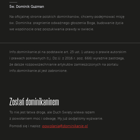
Św. Dominik Guzman
Na oficjalnej stronie polskich dominikanów, chcemy podejmować misję
św. Dominika: pragnienie odważnego głoszenia Boga, budowanie życia
we wspólnocie oraz poszukiwania prawdy w świecie.
Info.dominikanie.pl na podstawie art. 25 ust. 1 ustawy o prawie autorskim
i prawach pokrewnych (t.j. Dz.U. z 2016 r. poz. 666) wyraźnie zastrzega,
że dalsze rozpowszechnianie artykułów zamieszczonych na portalu
info.dominikanie.pl jest zabronione.
Zostań dominikaninem
To nie jest łatwa droga, ale Duch Święty wlewa razem
z powołaniem moc i odwagę. My już podjęliśmy wyzwanie.
powolania@dominikanie.pl
Pomódl się i napisz: