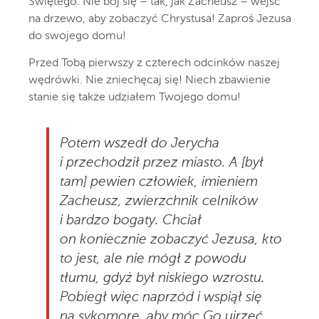
Świętego. Nie bój się – tak, jak Zacheusz – wejść
na drzewo, aby zobaczyć Chrystusa! Zaproś Jezusa
do swojego domu!
Przed Tobą pierwszy z czterech odcinków naszej
wędrówki. Nie zniechęcaj się! Niech zbawienie
stanie się także udziałem Twojego domu!
Potem wszedł do Jerycha
i przechodził przez miasto. A [był
tam] pewien człowiek, imieniem
Zacheusz, zwierzchnik celników
i bardzo bogaty. Chciał
on koniecznie zobaczyć Jezusa, kto
to jest, ale nie mógł z powodu
tłumu, gdyż był niskiego wzrostu.
Pobiegł więc naprzód i wspiął się
na sykomorę, aby móc Go ujrzeć,