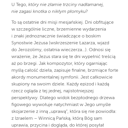
U Tego,
który nie złamie trzciny nadłamanej,
nie zagasi knotka o nikłym płomyku
?
To są ostatnie dni misji mesjańskiej. Dni obfitujące
w szczególnie liczne, brzemienne wydarzenia
i znaki jednoznacznie świadczące o boskim
Synostwie Jezusa (wskrzeszenie Łazarza, wjazd
do Jerozolimy, ostatnia wieczerza…). Odnosi się
wrażenie, że Jezus stara się te dni wypełnić treścią
aż po brzegi. Jak kompozytor, który ogarniając
myślą całość dzieła, zapisuje finalne, brzmiące forte
akordy monumentalnej symfonii. Jest całkowicie
skupiony na swoim dziele. Każdy epizod i każdą
rzecz ogląda z tej jednej, najistotniejszej
perspektywy. Dlatego widok bezpłodnego drzewa
figowego wywołuje natychmiast w Jego umyśle
skojarzenie z inną „uprawą”, która się nie powiodła:
z Izraelem – Winnicą Pańską, którą Bóg sam
uprawia, przycina i dogląda, do której posyłał