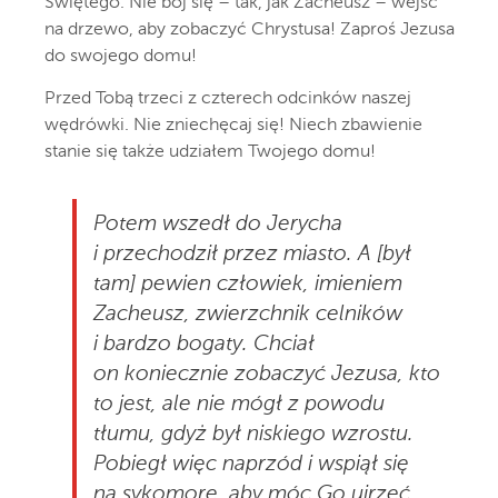
Świętego. Nie bój się – tak, jak Zacheusz – wejść
na drzewo, aby zobaczyć Chrystusa! Zaproś Jezusa
do swojego domu!
Przed Tobą trzeci z czterech odcinków naszej
wędrówki. Nie zniechęcaj się! Niech zbawienie
stanie się także udziałem Twojego domu!
Potem wszedł do Jerycha
i przechodził przez miasto. A [był
tam] pewien człowiek, imieniem
Zacheusz, zwierzchnik celników
i bardzo bogaty. Chciał
on koniecznie zobaczyć Jezusa, kto
to jest, ale nie mógł z powodu
tłumu, gdyż był niskiego wzrostu.
Pobiegł więc naprzód i wspiął się
na sykomorę, aby móc Go ujrzeć,