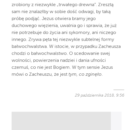
zrobiony z niezwykle „trwałego drewna”. Zresztą
sam nie znalazłby w sobie dość odwagi, by taką
próbę podjąć. Jezus otwiera bramy jego
duchowego więzienia, uwalnia go i sprawia, że już
nie potrzebuje do życia ani sykomory, ani niczego
innego. Zrywa pęta tej niezwykle subtelnej formy
bałwochwalstwa. W istocie, w przypadku Zacheusza
chodzi o bałwochwalstwo. O scedowanie swej
wolności, powierzenia nadziei i dania ufności
czemuś, co nie jest Bogiem. W tym sensie Jezus
mówi o Zacheuszu, że jest
tym, co zginęło
.
29 października 2018, 9:56