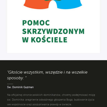
"Głoście wszystkim, wszędzie i na wszelkie
sposoby. "
Św. Dominik Guzman
Na oficjalnej stronie polskich dominikanów, chcemy podejmować misję
św. Dominika: pragnienie odważnego głoszenia Boga, budowanie życia
we wspólnocie oraz poszukiwania prawdy w świecie.