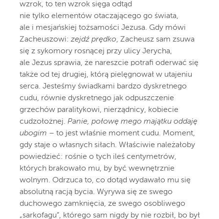
wzrok, to ten wzrok sięga odtąd
nie tylko elementów otaczającego go świata,
ale i mesjańskiej tożsamości Jezusa. Gdy mówi
Zacheuszowi:
zejdź prędko
, Zacheusz sam zsuwa
się z sykomory rosnącej przy ulicy Jerycha,
ale Jezus sprawia, że nareszcie potrafi oderwać się
także od tej drugiej, którą pielęgnował w utajeniu
serca. Jesteśmy świadkami bardzo dyskretnego
cudu, równie dyskretnego jak odpuszczenie
grzechów paralitykowi, nierządnicy, kobiecie
cudzołożnej.
Panie, połowę mego majątku oddaję
ubogim
– to jest właśnie moment cudu. Moment,
gdy staje o własnych siłach. Właściwie należałoby
powiedzieć: rośnie o tych ileś centymetrów,
których brakowało mu, by być wewnętrznie
wolnym. Odrzuca to, co dotąd wydawało mu się
absolutną racją bycia. Wyrywa się ze swego
duchowego zamknięcia, ze swego osobliwego
„sarkofagu”, którego sam nigdy by nie rozbił, bo był