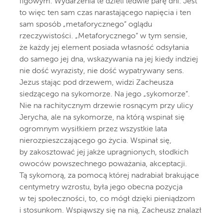
figowym. Wydarzenia te dzieli ledwie parę dni. Jest
to więc ten sam czas narastającego napięcia i ten
sam sposób „metaforycznego” oglądu
rzeczywistości. „Metaforycznego” w tym sensie,
że każdy jej element posiada własność odsyłania
do samego jej dna, wskazywania na jej kiedy indziej
nie dość wyrazisty, nie dość wypatrywany sens.
Jezus stając pod drzewem, widzi Zacheusza
siedzącego na sykomorze. Na jego „sykomorze”.
Nie na rachitycznym drzewie rosnącym przy ulicy
Jerycha, ale na sykomorze, na którą wspinał się
ogromnym wysiłkiem przez wszystkie lata
nierozpieszczającego go życia. Wspinał się,
by zakosztować jej jakże upragnionych, słodkich
owoców powszechnego poważania, akceptacji.
Tą sykomorą, za pomocą której nadrabiał brakujące
centymetry wzrostu, była jego obecna pozycja
w tej społeczności, to, co mógł dzięki pieniądzom
i stosunkom. Wspiąwszy się na nią, Zacheusz znalazł