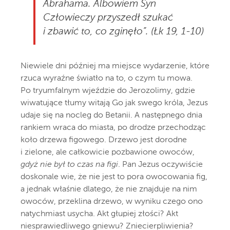
Abrahama. Albowiem Syn
Człowieczy przyszedł szukać
i zbawić to, co zginęło”. (Łk 19, 1-10)
Niewiele dni później ma miejsce wydarzenie, które
rzuca wyraźne światło na to, o czym tu mowa.
Po tryumfalnym wjeździe do Jerozolimy, gdzie
wiwatujące tłumy witają Go jak swego króla, Jezus
udaje się na nocleg do Betanii. A następnego dnia
rankiem wraca do miasta, po drodze przechodząc
koło drzewa figowego. Drzewo jest dorodne
i zielone, ale całkowicie pozbawione owoców,
gdyż nie był to czas na figi
. Pan Jezus oczywiście
doskonale wie, że nie jest to pora owocowania fig,
a jednak właśnie dlatego, że nie znajduje na nim
owoców, przeklina drzewo, w wyniku czego ono
natychmiast usycha. Akt głupiej złości? Akt
niesprawiedliwego gniewu? Zniecierpliwienia?