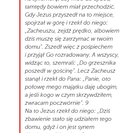
tamtędy bowiem miał przechodzić.
Gdy Jezus przyszedł na to miejsce,
spojrzał w górę i rzekł do niego:
„Zacheuszu, zejdź prędko, albowiem
dziś muszę się zatrzymać w twoim
domu”. Zszedł więc z pośpiechem
i przyjął Go rozradowany. A wszyscy,
widząc to, szemrali: „Do grzesznika
poszedł w gościnę”. Lecz Zacheusz
stanął i rzekł do Pana: „Panie, oto
połowę mego majątku daję ubogim,
a jeśli kogo w czym skrzywdziłem,
zwracam poczwórnie”. 9
Na to Jezus rzekł do niego: „Dziś
zbawienie stało się udziałem tego
domu, gdyż i on jest synem