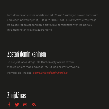
Info.dominikanie.pl na podstawie art. 25 ust. 1 ustawy o prawie autorskim
i prawach pokrewnych (t.j. Dz.U. z 2016 r. poz. 666) wyraźnie zastrzega,
że dalsze rozpowszechnianie artykułów zamieszczonych na portalu
info.dominikanie.pl jest zabronione.
Zostań dominikaninem
To nie jest łatwa droga, ale Duch Święty wlewa razem
z powołaniem moc i odwagę. My już podjęliśmy wyzwanie.
powolania@dominikanie.pl
Pomódl się i napisz:
Znajdź nas