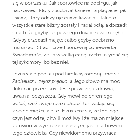
się w potrzasku. Jak sportowiec na dopingu, jak
naukowiec, który zbudował karierę na plagiacie, jak
ksiądz, który odczytuje cudze kazania… Tak oto
wszystkie stare blizny zostały i nadal bolą, a doszedł
strach, że gdyby tak pewnego dnia drzewo runęło…
Gdyby przepadł majątek albo gdyby odebrano
mu urząd? Strach przed ponowną poniewierką.
Świadomość, że za wszelką cenę trzeba trzymać się
tej sykomory, bo bez niej…
Jezus staje pod tą i pod tamtą sykomorą i mówi:
Zacheuszu, zejdź prędko
, a Jego słowo ma moc
dokonać przemiany. Jest sprawcze, uzdrawia,
uwalnia, oczyszcza. Gdy mówi do chromego:
wstań, weź swoje łoże i chodź
, ten wstaje siłą
swoich mięśni, ale to Jezus sprawia, że ten jego
czyn jest od tej chwili możliwy i że ma on miejsce
zarówno w wymiarze cielesnym, jak i duchowym
tego człowieka. Gdy niewidomemu przywraca