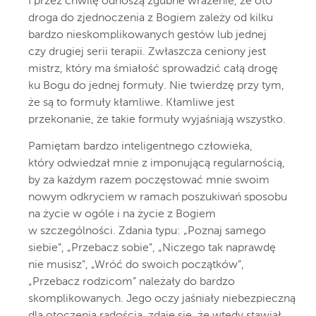
I przez chwilę odnoszą zgubne wrażenie, że oto
droga do zjednoczenia z Bogiem zależy od kilku
bardzo nieskomplikowanych gestów lub jednej
czy drugiej serii terapii. Zwłaszcza ceniony jest
mistrz, który ma śmiałość sprowadzić całą drogę
ku Bogu do jednej formuły. Nie twierdzę przy tym,
że są to formuły kłamliwe. Kłamliwe jest
przekonanie, że takie formuły wyjaśniają wszystko.
Pamiętam bardzo inteligentnego człowieka,
który odwiedzał mnie z imponującą regularnością,
by za każdym razem poczęstować mnie swoim
nowym odkryciem w ramach poszukiwań sposobu
na życie w ogóle i na życie z Bogiem
w szczególności. Zdania typu: „Poznaj samego
siebie”, „Przebacz sobie”, „Niczego tak naprawdę
nie musisz”, „Wróć do swoich początków”,
„Przebacz rodzicom” należały do bardzo
skomplikowanych. Jego oczy jaśniały niebezpieczną