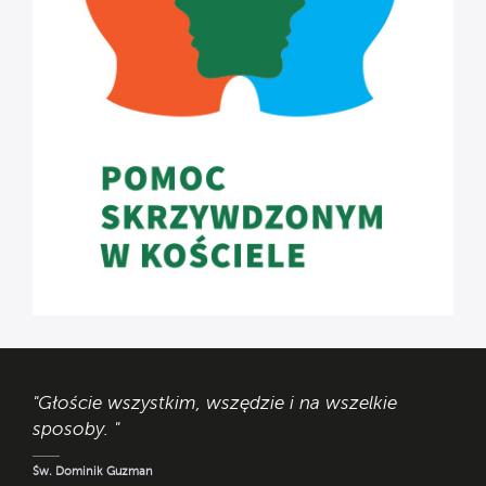
"Głoście wszystkim, wszędzie i na wszelkie
sposoby. "
Św. Dominik Guzman