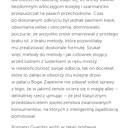
dla otoczenia radością, zdaje się, że wtedy stawiał
bezdomnym włóczęgom kolejkę i szarmancko
przepuszczał na pasach przechodniów. Czas
po dokonanym odkryciu był jednak pasmem klęsk,
obwiniania siebie i otoczenia, dominowało
poczucie, że wszystko znów zmarnował z prostego
braku sił, z braku metody, która pozwoliłaby
mu zrealizować doskonale formułę. Szukał
więc metody do metody i jak człowiek stojący
przed lustrem z lusterkiem w ręku mnoży
w nieskończoność swoje odbicia, tak on dociekał,
które to zaklęcie otworzy mu kolejne drzwi
w pałacu Boga. Zapewne nie zdawał sobie sprawy
z tego, że w jakimś sensie ociera się o magię albo –
delikatniej rzecz ujmując – że jest klasycznym
przedstawicielem społeczeństwa zwariowanych
konsumentów, na których z inteligentną zajadłością
pomstował.
Romano Guardini widzi w takiej postawie