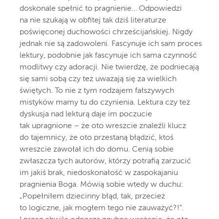
doskonale spełnić to pragnienie… Odpowiedzi
na nie szukają w obfitej tak dziś literaturze
poświęconej duchowości chrześcijańskiej. Nigdy
jednak nie są zadowoleni. Fascynuje ich sam proces
lektury, podobnie jak fascynuje ich sama czynność
modlitwy czy adoracji. Nie twierdzę, że podniecają
się sami sobą czy też uważają się za wielkich
świętych. To nie z tym rodzajem fałszywych
mistyków mamy tu do czynienia. Lektura czy też
dyskusja nad lekturą daje im poczucie
tak upragnione – że oto wreszcie znaleźli klucz
do tajemnicy, że oto przestaną błądzić, ktoś
wreszcie zawołał ich do domu. Cenią sobie
zwłaszcza tych autorów, którzy potrafią zarzucić
im jakiś brak, niedoskonałość w zaspokajaniu
pragnienia Boga. Mówią sobie wtedy w duchu:
„Popełniłem dziecinny błąd, tak, przecież
to logiczne, jak mogłem tego nie zauważyć?!”.