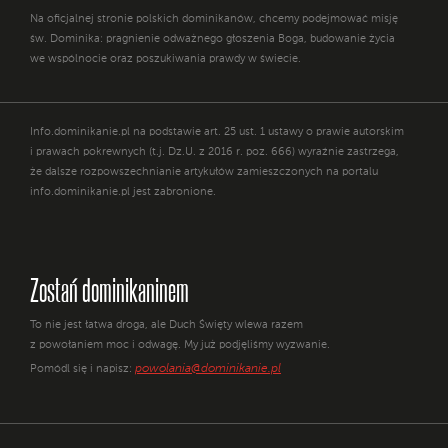
Na oficjalnej stronie polskich dominikanów, chcemy podejmować misję
św. Dominika: pragnienie odważnego głoszenia Boga, budowanie życia
we wspólnocie oraz poszukiwania prawdy w świecie.
Info.dominikanie.pl na podstawie art. 25 ust. 1 ustawy o prawie autorskim
i prawach pokrewnych (t.j. Dz.U. z 2016 r. poz. 666) wyraźnie zastrzega,
że dalsze rozpowszechnianie artykułów zamieszczonych na portalu
info.dominikanie.pl jest zabronione.
Zostań dominikaninem
To nie jest łatwa droga, ale Duch Święty wlewa razem
z powołaniem moc i odwagę. My już podjęliśmy wyzwanie.
powolania@dominikanie.pl
Pomódl się i napisz: