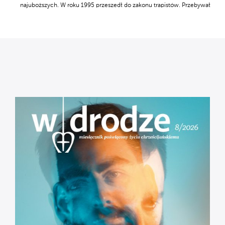
najuboższych. W roku 1995 przeszedł do zakonu trapistów. Przebywał
w Maroku, Algierze i Kamerunie. Obecnie mieszka w opactwie Notre
Dame d’Aiguebelle w południowej Francji. Publikował
m.in. w "Tygodniku Powszechnym", "W drodze", "Znaku". Wydał: Inne
sprawy; Wiersze; Pchle nutki; Bobry Pana Boga; Mamo, mamo, ile
kroków mi darujesz?; Lekarstwo życia; Jedyne znane zdjęcie Boga;
Liście, listki, listy. We Francji opublikował także trzy książki dla dzieci
niewidomych z własnymi, wykonanymi ręcznie ilustracjami
do odczytywania przez dotyk.