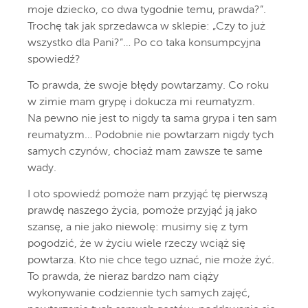
moje dziecko, co dwa tygodnie temu, prawda?”.
Trochę tak jak sprzedawca w sklepie: „Czy to już
wszystko dla Pani?”… Po co taka konsumpcyjna
spowiedź?
To prawda, że swoje błędy powtarzamy. Co roku
w zimie mam grypę i dokucza mi reumatyzm.
Na pewno nie jest to nigdy ta sama grypa i ten sam
reumatyzm… Podobnie nie powtarzam nigdy tych
samych czynów, chociaż mam zawsze te same
wady.
I oto spowiedź pomoże nam przyjąć tę pierwszą
prawdę naszego życia, pomoże przyjąć ją jako
szansę, a nie jako niewolę: musimy się z tym
pogodzić, że w życiu wiele rzeczy wciąż się
powtarza. Kto nie chce tego uznać, nie może żyć.
To prawda, że nieraz bardzo nam ciąży
wykonywanie codziennie tych samych zajęć,