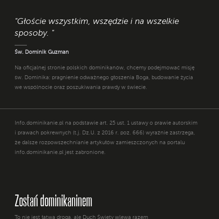
"Głoście wszystkim, wszędzie i na wszelkie
sposoby. "
Św. Dominik Guzman
Na oficjalnej stronie polskich dominikanów, chcemy podejmować misję
św. Dominika: pragnienie odważnego głoszenia Boga, budowanie życia
we wspólnocie oraz poszukiwania prawdy w świecie.
Info.dominikanie.pl na podstawie art. 25 ust. 1 ustawy o prawie autorskim
i prawach pokrewnych (t.j. Dz.U. z 2016 r. poz. 666) wyraźnie zastrzega,
że dalsze rozpowszechnianie artykułów zamieszczonych na portalu
info.dominikanie.pl jest zabronione.
Zostań dominikaninem
To nie jest łatwa droga, ale Duch Święty wlewa razem