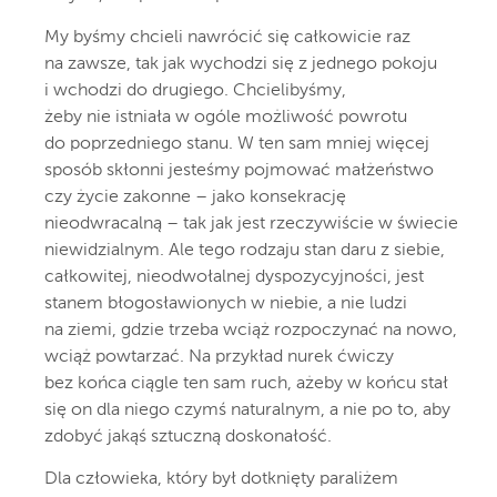
My byśmy chcieli nawrócić się całkowicie raz
na zawsze, tak jak wychodzi się z jednego pokoju
i wchodzi do drugiego. Chcielibyśmy,
żeby nie istniała w ogóle możliwość powrotu
do poprzedniego stanu. W ten sam mniej więcej
sposób skłonni jesteśmy pojmować małżeństwo
czy życie zakonne – jako konsekrację
nieodwracalną – tak jak jest rzeczywiście w świecie
niewidzialnym. Ale tego rodzaju stan daru z siebie,
całkowitej, nieodwołalnej dyspozycyjności, jest
stanem błogosławionych w niebie, a nie ludzi
na ziemi, gdzie trzeba wciąż rozpoczynać na nowo,
wciąż powtarzać. Na przykład nurek ćwiczy
bez końca ciągle ten sam ruch, ażeby w końcu stał
się on dla niego czymś naturalnym, a nie po to, aby
zdobyć jakąś sztuczną doskonałość.
Dla człowieka, który był dotknięty paraliżem