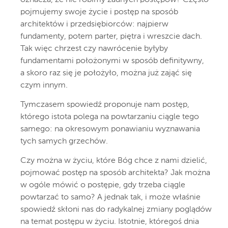
oznacza, że nie robimy żadnych postępów? Często
pojmujemy swoje życie i postęp na sposób
architektów i przedsiębiorców: najpierw
fundamenty, potem parter, piętra i wreszcie dach.
Tak więc chrzest czy nawrócenie byłyby
fundamentami położonymi w sposób definitywny,
a skoro raz się je położyło, można już zająć się
czym innym.
Tymczasem spowiedź proponuje nam postęp,
którego istota polega na powtarzaniu ciągle tego
samego: na okresowym ponawianiu wyznawania
tych samych grzechów.
Czy można w życiu, które Bóg chce z nami dzielić,
pojmować postęp na sposób architekta? Jak można
w ogóle mówić o postępie, gdy trzeba ciągle
powtarzać to samo? A jednak tak, i może właśnie
spowiedź skłoni nas do radykalnej zmiany poglądów
na temat postępu w życiu. Istotnie, któregoś dnia