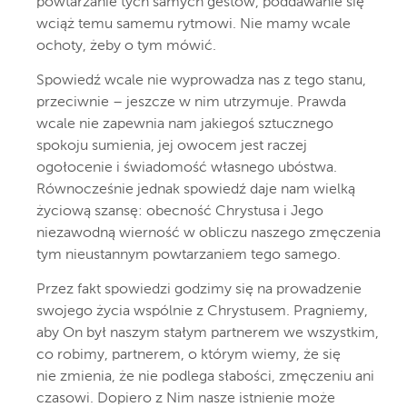
powtarzanie tych samych gestów, poddawanie się
wciąż temu samemu rytmowi. Nie mamy wcale
ochoty, żeby o tym mówić.
Spowiedź wcale nie wyprowadza nas z tego stanu,
przeciwnie – jeszcze w nim utrzymuje. Prawda
wcale nie zapewnia nam jakiegoś sztucznego
spokoju sumienia, jej owocem jest raczej
ogołocenie i świadomość własnego ubóstwa.
Równocześnie jednak spowiedź daje nam wielką
życiową szansę: obecność Chrystusa i Jego
niezawodną wierność w obliczu naszego zmęczenia
tym nieustannym powtarzaniem tego samego.
Przez fakt spowiedzi godzimy się na prowadzenie
swojego życia wspólnie z Chrystusem. Pragniemy,
aby On był naszym stałym partnerem we wszystkim,
co robimy, partnerem, o którym wiemy, że się
nie zmienia, że nie podlega słabości, zmęczeniu ani
czasowi. Dopiero z Nim nasze istnienie może