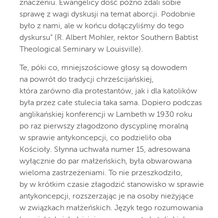
znaczeniu. Ewangelicy dość późno zdali sobie
sprawę z wagi dyskusji na temat aborcji. Podobnie
było z nami, ale w końcu dołączyliśmy do tego
dyskursu” (R. Albert Mohler, rektor Southern Babtist
Theological Seminary w Louisville).
Te, póki co, mniejszościowe głosy są dowodem
na powrót do tradycji chrześcijańskiej,
która zarówno dla protestantów, jak i dla katolików
była przez całe stulecia taka sama. Dopiero podczas
anglikańskiej konferencji w Lambeth w 1930 roku
po raz pierwszy złagodzono dyscyplinę moralną
w sprawie antykoncepcji, co podzieliło oba
Kościoły. Słynna uchwała numer 15, adresowana
wyłącznie do par małżeńskich, była obwarowana
wieloma zastrzeżeniami. To nie przeszkodziło,
by w krótkim czasie złagodzić stanowisko w sprawie
antykoncepcji, rozszerzając je na osoby nieżyjące
w związkach małżeńskich. Język tego rozumowania