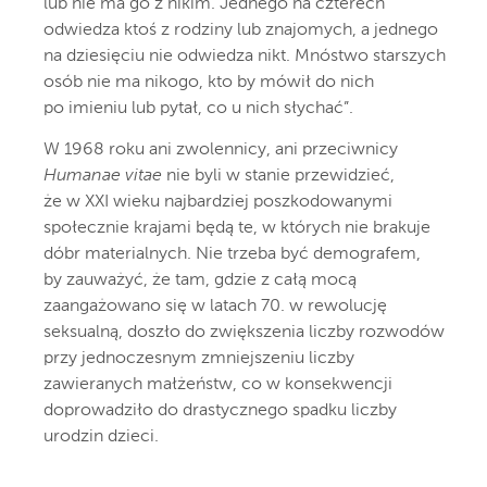
lub nie ma go z nikim. Jednego na czterech
odwiedza ktoś z rodziny lub znajomych, a jednego
na dziesięciu nie odwiedza nikt. Mnóstwo starszych
osób nie ma nikogo, kto by mówił do nich
po imieniu lub pytał, co u nich słychać”.
W 1968 roku ani zwolennicy, ani przeciwnicy
Humanae vitae
nie byli w stanie przewidzieć,
że w XXI wieku najbardziej poszkodowanymi
społecznie krajami będą te, w których nie brakuje
dóbr materialnych. Nie trzeba być demografem,
by zauważyć, że tam, gdzie z całą mocą
zaangażowano się w latach 70. w rewolucję
seksualną, doszło do zwiększenia liczby rozwodów
przy jednoczesnym zmniejszeniu liczby
zawieranych małżeństw, co w konsekwencji
doprowadziło do drastycznego spadku liczby
urodzin dzieci.