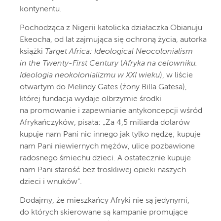
kontynentu.
Pochodząca z Nigerii katolicka działaczka Obianuju
Ekeocha, od lat zajmująca się ochroną życia, autorka
książki
Target Africa: Ideological Neocolonialism
in the Twenty-First Century
(
Afryka na celowniku.
Ideologia neokolonializmu w XXI wieku
), w liście
otwartym do Melindy Gates (żony Billa Gatesa),
której fundacja wydaje olbrzymie środki
na promowanie i zapewnianie antykoncepcji wśród
Afrykańczyków, pisała: „Za 4,5 miliarda dolarów
kupuje nam Pani nic innego jak tylko nędzę; kupuje
nam Pani niewiernych mężów, ulice pozbawione
radosnego śmiechu dzieci. A ostatecznie kupuje
nam Pani starość bez troskliwej opieki naszych
dzieci i wnuków”.
Dodajmy, że mieszkańcy Afryki nie są jedynymi,
do których skierowane są kampanie promujące