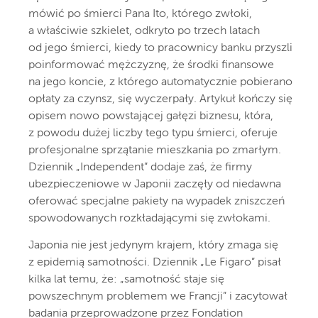
mówić po śmierci Pana Ito, którego zwłoki,
a właściwie szkielet, odkryto po trzech latach
od jego śmierci, kiedy to pracownicy banku przyszli
poinformować mężczyznę, że środki finansowe
na jego koncie, z którego automatycznie pobierano
opłaty za czynsz, się wyczerpały. Artykuł kończy się
opisem nowo powstającej gałęzi biznesu, która,
z powodu dużej liczby tego typu śmierci, oferuje
profesjonalne sprzątanie mieszkania po zmarłym.
Dziennik „Independent” dodaje zaś, że firmy
ubezpieczeniowe w Japonii zaczęły od niedawna
oferować specjalne pakiety na wypadek zniszczeń
spowodowanych rozkładającymi się zwłokami.
Japonia nie jest jedynym krajem, który zmaga się
z epidemią samotności. Dziennik „Le Figaro” pisał
kilka lat temu, że: „samotność staje się
powszechnym problemem we Francji” i zacytował
badania przeprowadzone przez Fondation