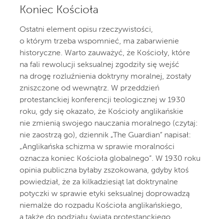
Koniec Kościoła
Ostatni element opisu rzeczywistości,
o którym trzeba wspomnieć, ma zabarwienie
historyczne. Warto zauważyć, że Kościoły, które
na fali rewolucji seksualnej zgodziły się wejść
na drogę rozluźnienia doktryny moralnej, zostały
zniszczone od wewnątrz. W przeddzień
protestanckiej konferencji teologicznej w 1930
roku, gdy się okazało, że Kościoły anglikańskie
nie zmienią swojego nauczania moralnego (czytaj:
nie zaostrzą go), dziennik „The Guardian” napisał:
„Anglikańska schizma w sprawie moralności
oznacza koniec Kościoła globalnego”. W 1930 roku
opinia publiczna byłaby zszokowana, gdyby ktoś
powiedział, że za kilkadziesiąt lat doktrynalne
potyczki w sprawie etyki seksualnej doprowadzą
niemalże do rozpadu Kościoła anglikańskiego,
a także do podziału świata protestanckiego