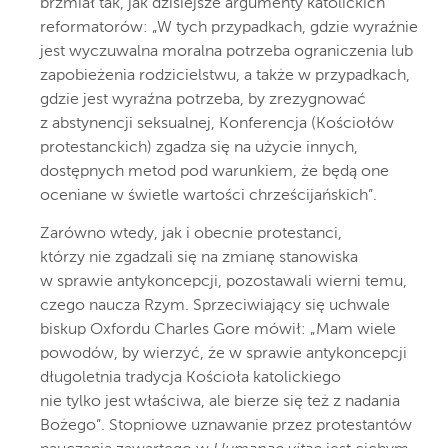
brzmiał tak, jak dzisiejsze argumenty katolickich
reformatorów: „W tych przypadkach, gdzie wyraźnie
jest wyczuwalna moralna potrzeba ograniczenia lub
zapobieżenia rodzicielstwu, a także w przypadkach,
gdzie jest wyraźna potrzeba, by zrezygnować
z abstynencji seksualnej, Konferencja
(Kościołów
protestanckich) zgadza się na użycie innych,
dostępnych metod pod warunkiem, że będą one
oceniane w świetle wartości chrześcijańskich”.
Zarówno wtedy, jak i obecnie protestanci,
którzy nie zgadzali się na zmianę stanowiska
w sprawie antykoncepcji, pozostawali wierni temu,
czego naucza Rzym. Sprzeciwiający się uchwale
biskup Oxfordu Charles Gore mówił: „Mam wiele
powodów, by wierzyć, że w sprawie antykoncepcji
długoletnia tradycja Kościoła katolickiego
nie tylko jest właściwa, ale bierze się też z nadania
Bożego”. Stopniowe uznawanie przez protestantów