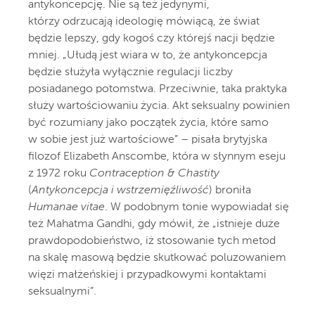
antykoncepcję. Nie są też jedynymi,
którzy odrzucają ideologię mówiącą, że świat
będzie lepszy, gdy kogoś czy którejś nacji będzie
mniej. „Ułudą jest wiara w to, że antykoncepcja
będzie służyła wyłącznie regulacji liczby
posiadanego potomstwa. Przeciwnie, taka praktyka
służy wartościowaniu życia. Akt seksualny powinien
być rozumiany jako początek życia, które samo
w sobie jest już wartościowe” – pisała brytyjska
filozof Elizabeth Anscombe, która w słynnym eseju
z 1972 roku
Contraception & Chastity
(
Antykoncepcja i wstrzemięźliwość
) broniła
Humanae vitae
. W podobnym tonie wypowiadał się
też Mahatma Gandhi, gdy mówił, że „istnieje duże
prawdopodobieństwo, iż stosowanie tych metod
na skalę masową będzie skutkować poluzowaniem
więzi małżeńskiej i przypadkowymi kontaktami
seksualnymi”.