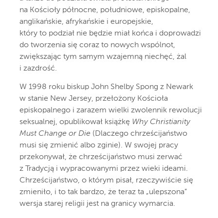
na Kościoły północne, południowe, episkopalne,
anglikańskie, afrykańskie i europejskie,
który to podział nie będzie miał końca i doprowadzi
do tworzenia się coraz to nowych wspólnot,
zwiększając tym samym wzajemną niechęć, żal
i zazdrość.
W 1998 roku biskup John Shelby Spong z Newark
w stanie New Jersey, przełożony Kościoła
episkopalnego i zarazem wielki zwolennik rewolucji
seksualnej, opublikował książkę
Why Christianity
Must Change or Die
(Dlaczego chrześcijaństwo
musi się zmienić albo zginie). W swojej pracy
przekonywał, że chrześcijaństwo musi zerwać
z Tradycją i wypracowanymi przez wieki ideami.
Chrześcijaństwo, o którym pisał, rzeczywiście się
zmieniło, i to tak bardzo, że teraz ta „ulepszona”
wersja starej religii jest na granicy wymarcia.