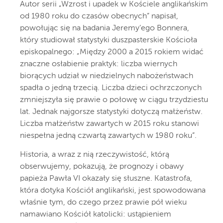
Autor serii „Wzrost i upadek w Kościele anglikańskim
od 1980 roku do czasów obecnych” napisał,
powołując się na badania Jeremy’ego Bonnera,
który studiował statystyki duszpasterskie Kościoła
episkopalnego: „Między 2000 a 2015 rokiem widać
znaczne osłabienie praktyk: liczba wiernych
biorących udział w niedzielnych nabożeństwach
spadła o jedną trzecią. Liczba dzieci ochrzczonych
zmniejszyła się prawie o połowę w ciągu trzydziestu
lat. Jednak najgorsze statystyki dotyczą małżeństw.
Liczba małżeństw zawartych w 2015 roku stanowi
niespełna jedną czwartą zawartych w 1980 roku”.
Historia, a wraz z nią rzeczywistość, którą
obserwujemy, pokazują, że prognozy i obawy
papieża Pawła VI okazały się słuszne. Katastrofa,
która dotyka Kościół anglikański, jest spowodowana
właśnie tym, do czego przez prawie pół wieku
namawiano Kościół katolicki: ustąpieniem