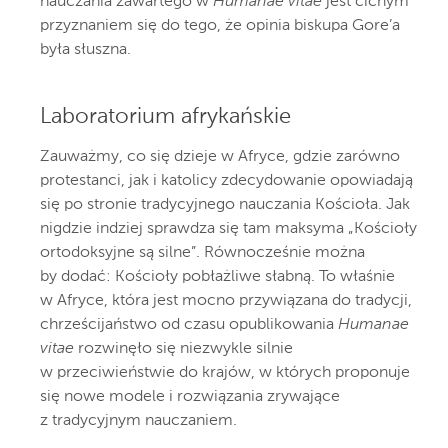
nauczania zawartego w
Humanae vitae
jest cichym
przyznaniem się do tego, że opinia biskupa Gore’a
była słuszna.
Laboratorium afrykańskie
Zauważmy, co się dzieje w Afryce, gdzie zarówno
protestanci, jak i katolicy zdecydowanie opowiadają
się po stronie tradycyjnego nauczania Kościoła. Jak
nigdzie indziej sprawdza się tam maksyma „Kościoły
ortodoksyjne są silne”. Równocześnie można
by dodać: Kościoły pobłażliwe słabną. To właśnie
w Afryce, która jest mocno przywiązana do tradycji,
chrześcijaństwo od czasu opublikowania
Humanae
vitae
rozwinęło się niezwykle silnie
w przeciwieństwie do krajów, w których proponuje
się nowe modele i rozwiązania zrywające
z tradycyjnym nauczaniem.