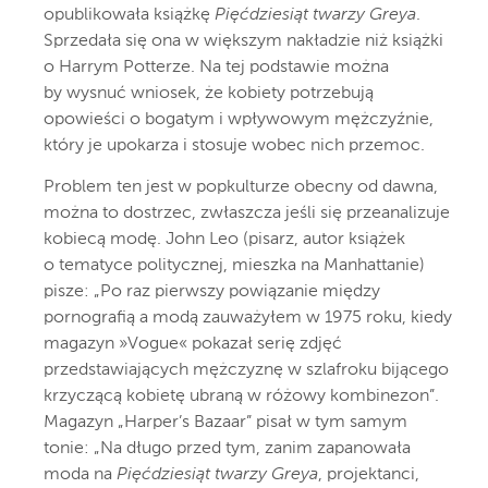
opublikowała książkę
Pięćdziesiąt twarzy Greya
.
Sprzedała się ona w większym nakładzie niż książki
o Harrym Potterze. Na tej podstawie można
by wysnuć wniosek, że kobiety potrzebują
opowieści o bogatym i wpływowym mężczyźnie,
który je upokarza i stosuje wobec nich przemoc.
Problem ten jest w popkulturze obecny od dawna,
można to dostrzec, zwłaszcza jeśli się przeanalizuje
kobiecą modę. John Leo (pisarz, autor książek
o tematyce politycznej, mieszka na Manhattanie)
pisze: „Po raz pierwszy powiązanie między
pornografią a modą zauważyłem w 1975 roku, kiedy
magazyn »Vogue« pokazał serię zdjęć
przedstawiających mężczyznę w szlafroku bijącego
krzyczącą kobietę ubraną w różowy kombinezon”.
Magazyn „Harper’s Bazaar” pisał w tym samym
tonie: „Na długo przed tym, zanim zapanowała
moda na
Pięćdziesiąt twarzy Greya
, projektanci,