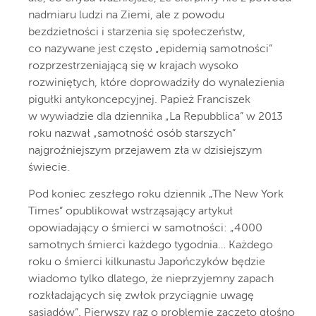
nadmiaru ludzi na Ziemi, ale z powodu
bezdzietności i starzenia się społeczeństw,
co nazywane jest często „epidemią samotności”
rozprzestrzeniającą się w krajach wysoko
rozwiniętych, które doprowadziły do wynalezienia
pigułki antykoncepcyjnej. Papież Franciszek
w wywiadzie dla dziennika „La Repubblica” w 2013
roku nazwał „samotność osób starszych”
najgroźniejszym przejawem zła w dzisiejszym
świecie.
Pod koniec zeszłego roku dziennik „The New York
Times” opublikował wstrząsający artykuł
opowiadający o śmierci w samotności: „4000
samotnych śmierci każdego tygodnia… Każdego
roku o śmierci kilkunastu Japończyków będzie
wiadomo tylko dlatego, że nieprzyjemny zapach
rozkładających się zwłok przyciągnie uwagę
sąsiadów”. Pierwszy raz o problemie zaczęto głośno