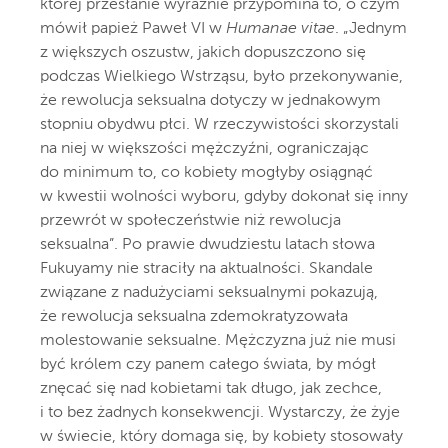
której przesłanie wyraźnie przypomina to, o czym
mówił papież Paweł VI w
Humanae vitae
. „Jednym
z większych oszustw, jakich dopuszczono się
podczas Wielkiego Wstrząsu, było przekonywanie,
że rewolucja seksualna dotyczy w jednakowym
stopniu obydwu płci. W rzeczywistości skorzystali
na niej w większości mężczyźni, ograniczając
do minimum to, co kobiety mogłyby osiągnąć
w kwestii wolności wyboru, gdyby dokonał się inny
przewrót w społeczeństwie niż rewolucja
seksualna”. Po prawie dwudziestu latach słowa
Fukuyamy nie straciły na aktualności. Skandale
związane z nadużyciami seksualnymi pokazują,
że rewolucja seksualna zdemokratyzowała
molestowanie seksualne. Mężczyzna już nie musi
być królem czy panem całego świata, by mógł
znęcać się nad kobietami tak długo, jak zechce,
i to bez żadnych konsekwencji. Wystarczy, że żyje
w świecie, który domaga się, by kobiety stosowały