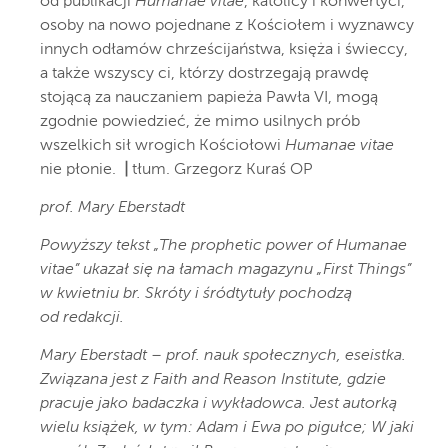
od publikacji
Humanae vitae
, katolicy i konwertyci,
osoby na nowo pojednane z Kościołem i wyznawcy
innych odłamów chrześcijaństwa, księża i świeccy,
a także wszyscy ci, którzy dostrzegają prawdę
stojącą za nauczaniem papieża Pawła VI, mogą
zgodnie powiedzieć, że mimo usilnych prób
wszelkich sił wrogich Kościołowi
Humanae vitae
nie płonie.
|
tłum. Grzegorz Kuraś OP
prof. Mary Eberstadt
Powyższy tekst „The prophetic power of Humanae
vitae” ukazał się na łamach magazynu „First Things”
w kwietniu br. Skróty i śródtytuły pochodzą
od redakcji.
Mary Eberstadt – prof. nauk społecznych, eseistka.
Związana jest z Faith and Reason Institute, gdzie
pracuje jako badaczka i wykładowca. Jest autorką
wielu książek, w tym: Adam i Ewa po pigułce; W jaki