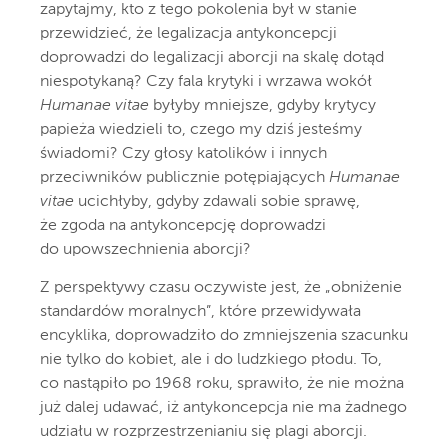
zapytajmy, kto z tego pokolenia był w stanie
przewidzieć, że legalizacja antykoncepcji
doprowadzi do legalizacji aborcji na skalę dotąd
niespotykaną? Czy fala krytyki i wrzawa wokół
Humanae vitae
byłyby mniejsze, gdyby krytycy
papieża wiedzieli to, czego my dziś jesteśmy
świadomi? Czy głosy katolików i innych
przeciwników publicznie potępiających
Humanae
vitae
ucichłyby, gdyby zdawali sobie sprawę,
że zgoda na antykoncepcję doprowadzi
do upowszechnienia aborcji?
Z perspektywy czasu oczywiste jest, że „obniżenie
standardów moralnych”, które przewidywała
encyklika, doprowadziło do zmniejszenia szacunku
nie tylko do kobiet, ale i do ludzkiego płodu. To,
co nastąpiło po 1968 roku, sprawiło, że nie można
już dalej udawać, iż antykoncepcja nie ma żadnego
udziału w rozprzestrzenianiu się plagi aborcji.