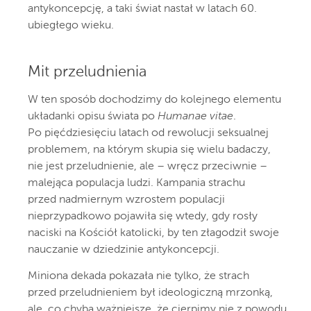
antykoncepcję, a taki świat nastał w latach 60.
ubiegłego wieku.
Mit przeludnienia
W ten sposób dochodzimy do kolejnego elementu
układanki opisu świata po
Humanae vitae
.
Po pięćdziesięciu latach od rewolucji seksualnej
problemem, na którym skupia się wielu badaczy,
nie jest przeludnienie, ale – wręcz przeciwnie –
malejąca populacja ludzi. Kampania strachu
przed nadmiernym wzrostem populacji
nieprzypadkowo pojawiła się wtedy, gdy rosły
naciski na Kościół katolicki, by ten złagodził swoje
nauczanie w dziedzinie antykoncepcji.
Miniona dekada pokazała nie tylko, że strach
przed przeludnieniem był ideologiczną mrzonką,
ale, co chyba ważniejsze, że cierpimy nie z powodu