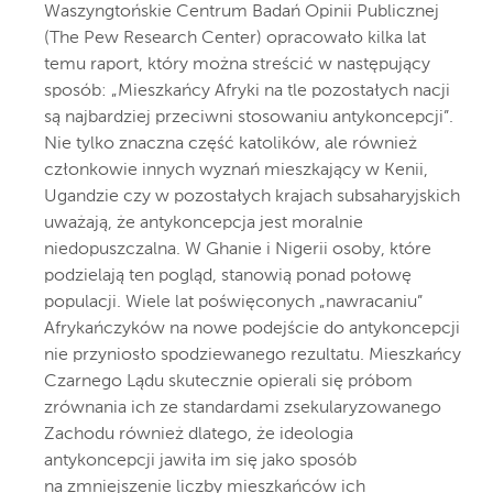
Waszyngtońskie Centrum Badań Opinii Publicznej
(The Pew Research Center) opracowało kilka lat
temu raport, który można streścić w następujący
sposób: „Mieszkańcy Afryki na tle pozostałych nacji
są najbardziej przeciwni stosowaniu antykoncepcji”.
Nie tylko znaczna część katolików, ale również
członkowie innych wyznań mieszkający w Kenii,
Ugandzie czy w pozostałych krajach subsaharyjskich
uważają, że antykoncepcja jest moralnie
niedopuszczalna. W Ghanie i Nigerii osoby, które
podzielają ten pogląd, stanowią ponad połowę
populacji. Wiele lat poświęconych „nawracaniu”
Afrykańczyków na nowe podejście do antykoncepcji
nie przyniosło spodziewanego rezultatu. Mieszkańcy
Czarnego Lądu skutecznie opierali się próbom
zrównania ich ze standardami zsekularyzowanego
Zachodu również dlatego, że ideologia
antykoncepcji jawiła im się jako sposób
na zmniejszenie liczby mieszkańców ich