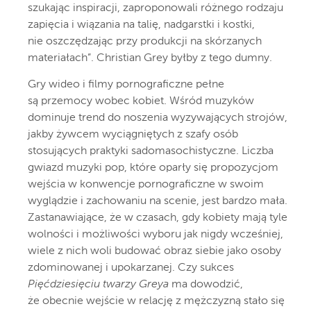
szukając inspiracji, zaproponowali różnego rodzaju
zapięcia i wiązania na talię, nadgarstki i kostki,
nie oszczędzając przy produkcji na skórzanych
materiałach”. Christian Grey byłby z tego dumny.
Gry wideo i filmy pornograficzne pełne
są przemocy wobec kobiet. Wśród muzyków
dominuje trend do noszenia wyzywających strojów,
jakby żywcem wyciągniętych z szafy osób
stosujących praktyki sadomasochistyczne. Liczba
gwiazd muzyki pop, które oparły się propozycjom
wejścia w konwencje pornograficzne w swoim
wyglądzie i zachowaniu na scenie, jest bardzo mała.
Zastanawiające, że w czasach, gdy kobiety mają tyle
wolności i możliwości wyboru jak nigdy wcześniej,
wiele z nich woli budować obraz siebie jako osoby
zdominowanej i upokarzanej. Czy sukces
Pięćdziesięciu twarzy Greya
ma dowodzić,
że obecnie wejście w relację z mężczyzną stało się