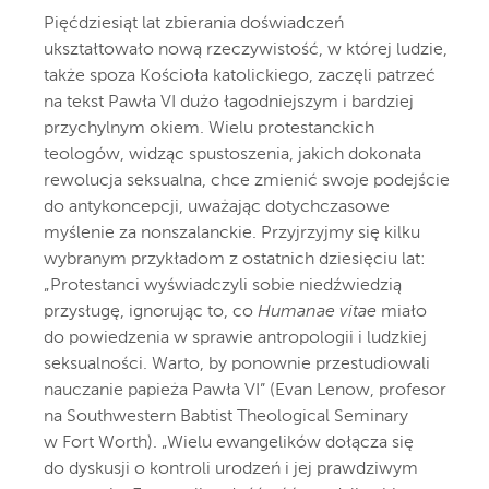
Pięćdziesiąt lat zbierania doświadczeń
ukształtowało nową rzeczywistość, w której ludzie,
także spoza Kościoła katolickiego, zaczęli patrzeć
na tekst Pawła VI dużo łagodniejszym i bardziej
przychylnym okiem. Wielu protestanckich
teologów, widząc spustoszenia, jakich dokonała
rewolucja seksualna, chce zmienić swoje podejście
do antykoncepcji, uważając dotychczasowe
myślenie za nonszalanckie. Przyjrzyjmy się kilku
wybranym przykładom z ostatnich dziesięciu lat:
„Protestanci wyświadczyli sobie niedźwiedzią
przysługę, ignorując to, co
Humanae vitae
miało
do powiedzenia w sprawie antropologii i ludzkiej
seksualności. Warto, by ponownie przestudiowali
nauczanie papieża Pawła VI” (Evan Lenow, profesor
na Southwestern Babtist Theological Seminary
w Fort Worth). „Wielu ewangelików dołącza się
do dyskusji o kontroli urodzeń i jej prawdziwym