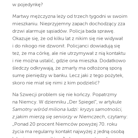
w pojedynkę?
Martwy mężczyzna leży od trzech tygodni w swoim
mieszkaniu. Nieprzyjemny zapach dochodzący zza
drzwi alarmuje sąsiadów. Policja bada sprawę.
Okazuje się, że od kilku lat z nikim się nie widywał
i do nikogo nie dzwonił. Policjanci dowiadują się
też, że ma córkę, ale nie utrzymywał z nią kontaktu
i nie można ustalić, gdzie ona mieszka. Dodatkowo
śledczy odkrywają, że zmarły ma odłożoną sporą
sumę pieniędzy w banku. Lecz jaki z tego pożytek,
skoro nie miał się nimi z kim podzielić?
Na Szwecji problem się nie kończy. Popatrzmy
na Niemcy. W dzienniku „Der Spiegel”, w artykule
Samotny wśród miliona ludzi: kryzys samotności,
z jakim mierzą się seniorzy w Niemczech
, czytamy:
„Ponad 20 procent Niemców powyżej 70. roku
życia ma regularny kontakt najwyżej z jedną osobą