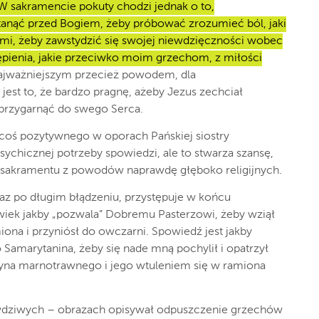
W sakramencie pokuty chodzi jednak o to,
tanąć przed Bogiem, żeby próbować zrozumieć ból, jaki
i, żeby zawstydzić się swojej niewdzięczności wobec
tępienia, jakie przeciwko moim grzechom, z miłości
jważniejszym przecież powodem, dla
est to, że bardzo pragnę, ażeby Jezus zechciał
 przygarnąć do swego Serca.
k coś pozytywnego w oporach Pańskiej siostry
sychicznej potrzeby spowiedzi, ale to stwarza szansę,
o sakramentu z powodów naprawdę głęboko religijnych.
eraz po długim błądzeniu, przystępuje w końcu
wiek jakby „pozwala” Dobremu Pasterzowi, żeby wziął
ona i przyniósł do owczarni. Spowiedź jest jakby
Samarytanina, żeby się nade mną pochylił i opatrzył
syna marnotrawnego i jego wtuleniem się w ramiona
wdziwych – obrazach opisywał odpuszczenie grzechów