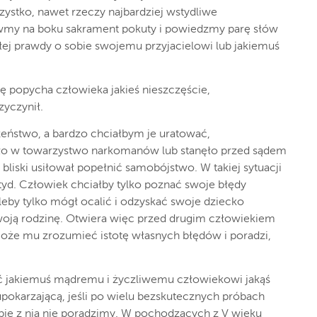
ystko, nawet rzeczy najbardziej wstydliwe
awmy na boku
sakrament
pokuty
i powiedzmy parę słów
ej prawdy o sobie swojemu przyjacielowi lub jakiemuś
ię popycha człowieka jakieś nieszczęście,
zyczynił.
eństwo, a bardzo chciałbym je uratować,
ło w towarzystwo narkomanów lub stanęło przed sądem
i bliski usiłował popełnić samobójstwo. W takiej sytuacji
wstyd. Człowiek chciałby tylko poznać swoje błędy
leby tylko mógł ocalić i odzyskać swoje dziecko
oją rodzinę. Otwiera więc przed drugim człowiekiem
może mu zrozumieć istotę własnych błędów i poradzi,
 jakiemuś mądremu i ży­czliwemu człowiekowi jakąś
upokarzającą, jeśli po wielu bezskutecznych próbach
bie z nią nie poradzimy. W pochodzących z V wieku