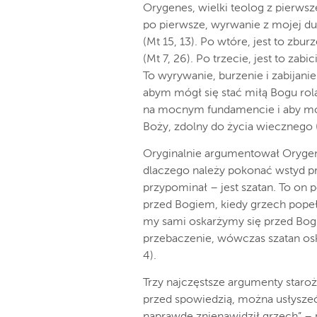
Orygenes, wielki teolog z pierwsze
po pierwsze, wyrwanie z mojej dus
(Mt 15, 13). Po wtóre, jest to z
(Mt 7, 26). Po trzecie, jest to zab
To
wyrywanie, burzenie i zabijan
abym mógł się stać miłą Bogu r
na mocnym fundamencie i aby mó
Boży, zdolny do życia wiecznego 
Oryginalnie argumentował Orygenes
dlaczego
należy
pokonać wstyd p
przypominał – jest szatan. To on p
przed Bogiem, kiedy grzech popełn
my sami oskarżymy się przed Bog
przebaczenie, wówczas szatan osk
4).
Trzy najczęstsze argumenty staro
przed spowiedzią, można usłyszeć