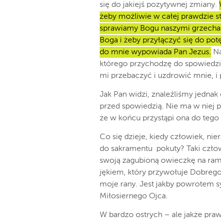
się do jakiejś pozytywnej zmiany.
żeby możliwie w całej prawdzie s
sprawiamy Bogu naszymi grzecham
Boga i żeby przyłączyć się do po
do mnie wypowiada Pan Jezus.
Na
którego przychodzę do spowiedzi j
mi przebaczyć i uzdrowić mnie, i
Jak Pan widzi, znaleźliśmy jedna
przed spowiedzią. Nie ma w niej p
że w końcu przystąpi ona do teg
Co się
dzieje, kiedy człowiek, ni
do sakramentu
pokuty? Taki czło
swoją zagubioną owieczkę na rami
jękiem, który przywołuje Dobrego 
moje rany. Jest jakby powrotem 
Miłosiernego Ojca.
W
bardzo ostrych – ale
jakże pra