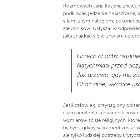
Rozmowach Jana Kasjana znajduje
podkradać jedzenie z klasztornej
siłami
z
tym
nałogiem,
pokonał
p
zakonników. Usłyszał w odpowiedz
jaka znajduje się w znanym czte
Grzech choćby najsilnie
Natychmiast przed ocz
Jak drzewo,
gdy
mu
zi
Choć silne,
wkrótce
us
Jeśli człowiek, przynaglony opis
i sam penitent i spowiednik powin
wymiarów ściśle religijnych, któr
by było, gdyby sakrament został w
ale tylko ludzkiej potrzeby krytyc