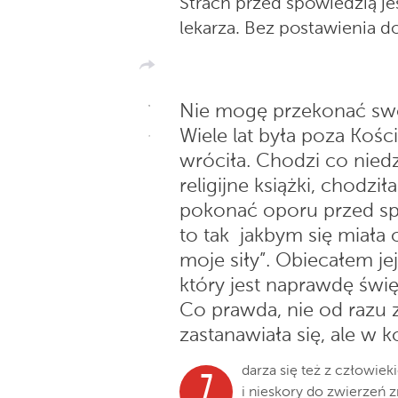
Strach przed spowiedzią jes
lekarza. Bez postawienia 
Nie mogę przekonać swoj
Wiele lat była poza Kości
wróciła. Chodzi co niedz
religijne książki, chodzi
pokonać oporu przed sp
to tak
jakbym się miała 
moje siły”. Obiecałem je
który jest naprawdę święt
Co prawda, nie od razu z
zastanawiała się, ale w 
darza
się też
z człowiek
Z
i nieskory do zwierzeń
z