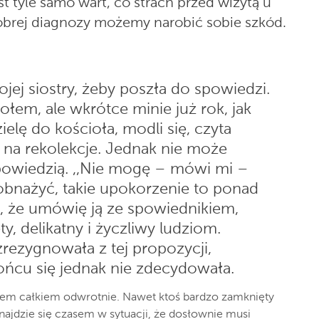
t tyle samo wart, co strach przed wizytą u
dobrej diagnozy możemy narobić sobie szkód.
ej siostry, żeby poszła do spowiedzi.
ołem, ale wkrótce minie już rok, jak
ielę do kościoła, modli się, czyta
ła na rekolekcje. Jednak nie może
owiedzią. ,,Nie mogę – mówi mi –
obnażyć, takie upokorzenie to ponad
j, że umówię ją ze spowiednikiem,
y, delikatny i życzliwy ludziom.
rezygnowała z tej propozycji,
końcu się jednak nie zdecydowała.
iem
całkiem
odwrotnie. Nawet ktoś bardzo zamknięty
najdzie
się czasem w sytuacji, że dosłownie musi