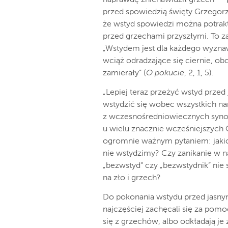
naprawdę znienawidził grzech” –
przed spowiedzią święty Grzegorz
że wstyd spowiedzi można potrakt
przed grzechami przyszłymi. To z
„Wstydem jest dla każdego wyznaw
wciąż odradzające się ciernie, o
zamierały” (
O pokucie
, 2, 1, 5).
„Lepiej teraz przeżyć wstyd prze
wstydzić się wobec wszystkich n
z wczesnośredniowiecznych synod
u wielu znacznie wcześniejszych 
ogromnie ważnym pytaniem: jaki
nie wstydzimy? Czy zanikanie w 
„bezwstyd” czy „bezwstydnik” nie
na zło i grzech?
Do pokonania wstydu przed jasny
najczęściej zachęcali się za pomoc
się z grzechów, albo odkładają je z 