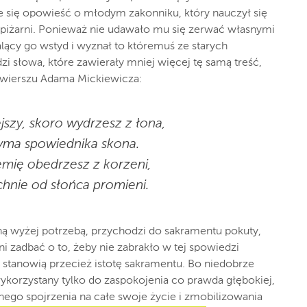
 się opowieść o młodym zakonniku, który nauczył się
 spiżarni. Ponieważ nie udawało mu się zerwać własnymi
alący
go
wstyd
i wyznał to któremuś ze starych
i słowa, które zawierały mniej więcej tę samą treść,
rowierszu Adama Mickiewicza:
jszy, skoro wydrzesz z łona,
yma spowiednika skona.
emię obedrzesz
z korzeni,
chnie od słońca
promieni.
aną wyżej potrzebą, przychodzi do sakramentu pokuty,
ni zadbać o to, żeby nie zabrakło w tej spowiedzi
e stanowią przecież istotę sakramentu. Bo niedobrze
ykorzystany tylko do zaspokojenia co prawda głębokiej,
znego spojrzenia na całe swoje życie i zmobilizowania