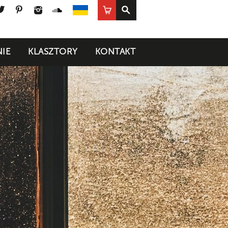
ook
uTube
Twitter
Pinterest
Instagram
SoundCloud
Sklep
UA
IE
KLASZTORY
KONTAKT