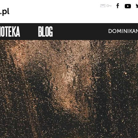
Poczta
Logowanie
Faceb
Yo
IOTEKA
BLOG
DOMINIKAN