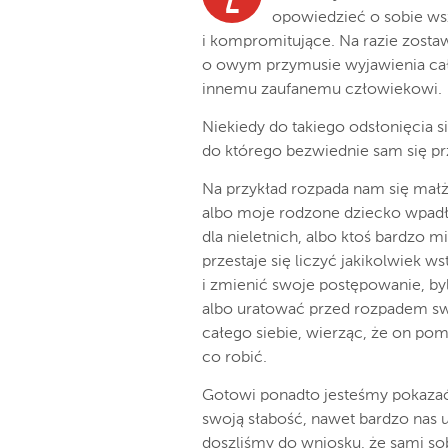
opowiedzieć o sobie wsz
i kompromitujące. Na razie zost
o owym przymusie wyjawienia cał
innemu zaufanemu człowiekowi.
Niekiedy do takiego odsłonięcia s
do którego bezwiednie sam się pr
Na przykład rozpada nam się małż
albo moje rodzone dziecko wpad
dla nieletnich, albo ktoś bardzo m
przestaje się liczyć jakikolwiek 
i zmienić swoje postępowanie, by
albo uratować przed rozpadem sw
całego siebie, wierząc, że on po
co robić.
Gotowi ponadto jesteśmy pokazać
swoją słabość, nawet bardzo nas 
doszliśmy do wniosku, że sami so