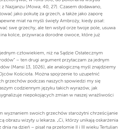
 przekonywał, w roku 380, do pokonania wstydu
 z Nazjanzu (
Mowa
, 40, 27). Czasem dodawano,
ować jako pokutę za grzech, a także jako zaporę
apewne miał na myśli święty Ambroży, kiedy pisał:
ać swe grzechy, ale ten wstyd orze twoje pole, usuwa
bcina kolce, przywraca dorodne owoce,
które już
d jednym człowiekiem, niż na Sądzie Ostatecznym
arodów” – ten drugi argument przytaczam za jednym
ów (Mansi 13, 1026), ale analogiczną myśl znajdziemy
Ojców Kościoła. Można spojrzenie to uzupełnić
ch grzechów podczas naszych spowiedzi my się
naszym codziennym języku takich wyrazów, jak
 sygnalizuje niepokojących zmian w naszej wrażliwości
m wyznaniem swoich grzechów starożytni chrześcijanie
ą obrazu wizyty u lekarza. „Ci, którzy unikają oskarżenia
dnia na dzień – pisał na przełomie II i III wieku Tertulian