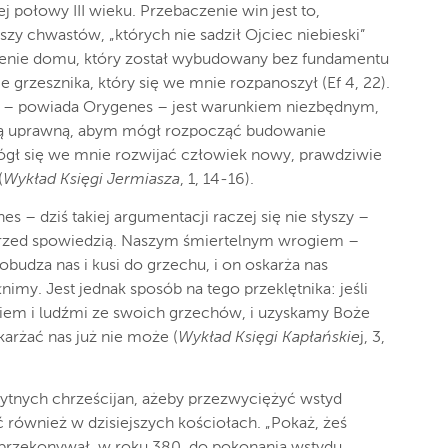
j połowy III wieku. Przebaczenie win jest to,
zy chwastów, „których nie sadził Ojciec niebieski”
burzenie domu, który został wybudowany bez fundamentu
icie grzesznika, który się we mnie rozpanoszył (Ef 4, 22).
ie – powiada Orygenes – jest warunkiem niezbędnym,
olą uprawną, abym mógł rozpocząć budowanie
gł się we mnie rozwijać człowiek nowy, prawdziwie
(
Wykład Księgi Jermiasza
, 1, 14-16).
 – dziś takiej argumentacji raczej się nie słyszy –
rzed spowiedzią. Naszym śmiertelnym wrogiem –
obudza nas i kusi do grzechu, i on oskarża nas
imy. Jest jednak sposób na tego przeklętnika: jeśli
iem i ludźmi ze swoich grzechów, i uzyskamy Boże
arżać nas już nie może (
Wykład Księgi Kapłańskie
j, 3,
żytnych chrześcijan, ażeby przezwyciężyć wstyd
 również w dzisiejszych kościołach. „Pokaż, żeś