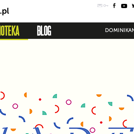
Poczta
Logowanie
Faceb
Yo
IOTEKA
BLOG
DOMINIKAN