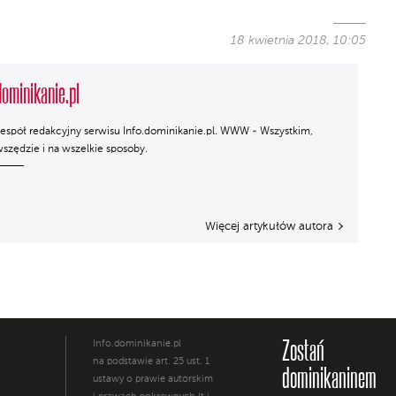
18 kwietnia 2018, 10:05
dominikanie.pl
espół redakcyjny serwisu Info.dominikanie.pl. WWW - Wszystkim,
szędzie i na wszelkie sposoby.
Więcej artykułów autora
Zostań
Info.dominikanie.pl
na podstawie art. 25 ust. 1
dominikaninem
ustawy o prawie autorskim