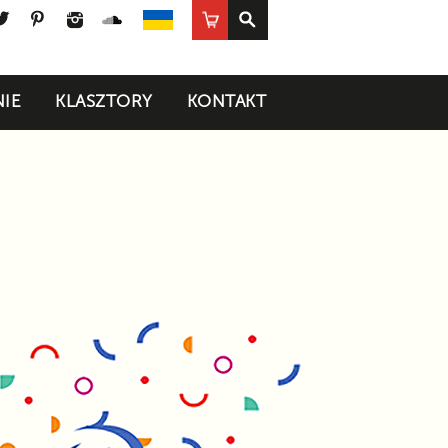
ook
uTube
Twitter
Pinterest
Instagram
SoundCloud
Sklep
UA
IE
KLASZTORY
KONTAKT