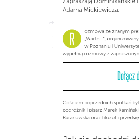
Zapraszają Dominikańskie 
Adama Mickiewicza.
ozmowa ze znanym prez
R
„Warto…”, organizowany
w Poznaniu i Uniwersyt
wypełnią rozmowy z zaproszonym 
Dołącz 
Gościem poprzednich spotkań byli:
podróżnik i pisarz Marek Kamiński,
Baranowska oraz filozof i przedsi