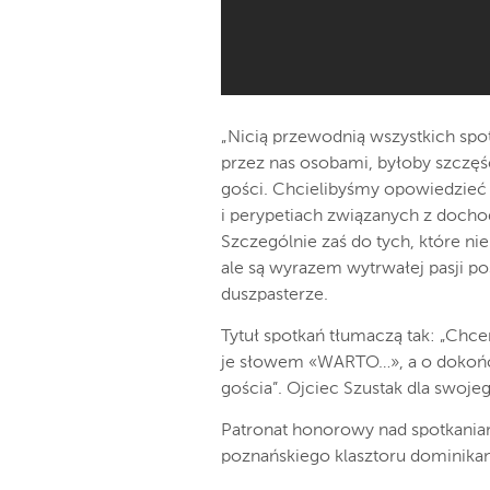
„Nicią przewodnią wszystkich sp
przez nas osobami, byłoby szczęśc
gości. Chcielibyśmy opowiedzieć 
i perypetiach związanych z doch
Szczególnie zaś do tych, które ni
ale są wyrazem wytrwałej pasji po
duszpasterze.
Tytuł spotkań tłumaczą tak: „Chc
je słowem «WARTO…», a o dokońc
gościa”. Ojciec Szustak dla swoje
Patronat honorowy nad spotkaniami
poznańskiego klasztoru dominikan