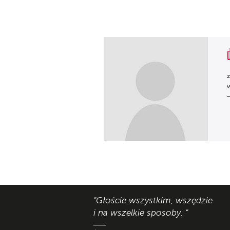
z
w
"Głoście wszystkim, wszędzie
i na wszelkie sposoby. "