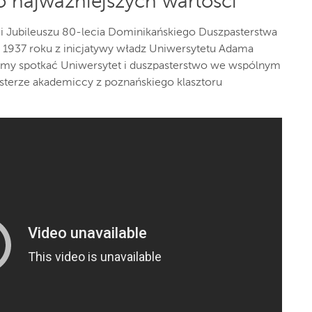
o najważniejszych wartości
zji Jubileuszu 80-lecia Dominikańskiego Duszpasterstwa
 1937 roku z inicjatywy władz Uniwersytetu Adama
śmy spotkać Uniwersytet i duszpasterstwo we wspólnym
sterze akademiccy z poznańskiego klasztoru