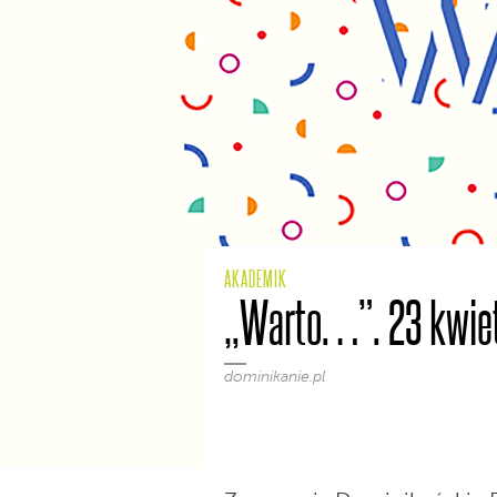
AKADEMIK
„Warto…”. 23 kwiet
dominikanie.pl