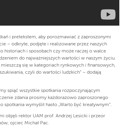
otkań i pretekstem, aby porozmawiać z zaproszonymi
ie – odkryte, podjęte i realizowane przez naszych
o historiach i sposobach czy może raczej o walce
odzeniem do najważniejszych wartości w naszym życiu.
e mieszczą się w kategoriach rynkowych i finansowych,
szukiwania, czyli do wartości ludzkich” – dodają
emy spiąć wszystkie spotkania rozpoczynającym
zenie zdania prosimy każdorazowo zaproszonego
go spotkania wymyślił hasło „Warto być kreatywnym”.
 objęli rektor UAM prof. Andrzej Lesicki i przeor
ów, ojciec Michał Pac.