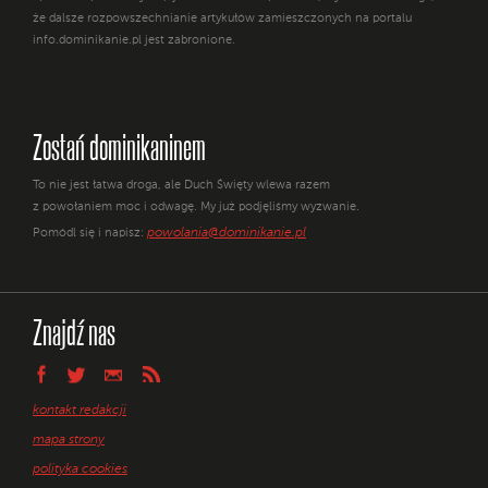
że dalsze rozpowszechnianie artykułów zamieszczonych na portalu
info.dominikanie.pl jest zabronione.
Zostań dominikaninem
To nie jest łatwa droga, ale Duch Święty wlewa razem
z powołaniem moc i odwagę. My już podjęliśmy wyzwanie.
powolania@dominikanie.pl
Pomódl się i napisz:
Znajdź nas
kontakt redakcji
mapa strony
polityka cookies