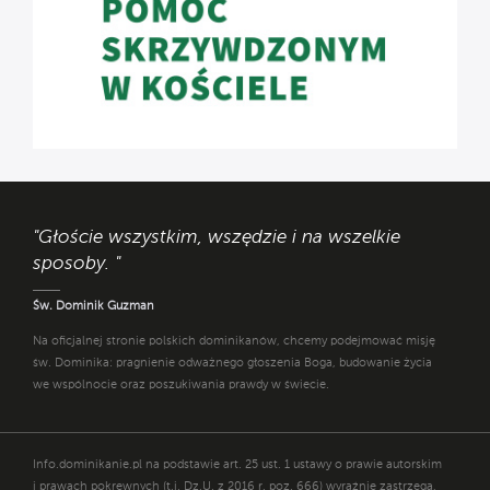
"Głoście wszystkim, wszędzie i na wszelkie
sposoby. "
Św. Dominik Guzman
Na oficjalnej stronie polskich dominikanów, chcemy podejmować misję
św. Dominika: pragnienie odważnego głoszenia Boga, budowanie życia
we wspólnocie oraz poszukiwania prawdy w świecie.
Info.dominikanie.pl na podstawie art. 25 ust. 1 ustawy o prawie autorskim
i prawach pokrewnych (t.j. Dz.U. z 2016 r. poz. 666) wyraźnie zastrzega,