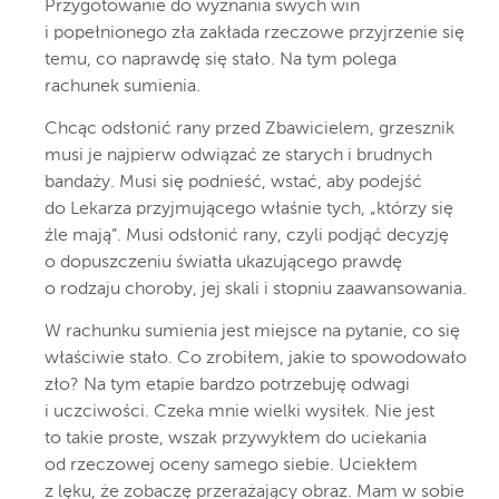
Przygotowanie do wyznania swych win
i popełnionego zła zakłada rzeczowe przyjrzenie się
temu, co naprawdę się stało. Na tym polega
rachunek sumienia.
Chcąc odsłonić rany przed Zbawicielem, grzesznik
musi je najpierw odwiązać ze starych i brudnych
bandaży. Musi się podnieść, wstać, aby podejść
do Lekarza przyjmującego właśnie tych, „którzy się
źle mają”. Musi odsłonić rany, czyli podjąć decyzję
o dopuszczeniu światła ukazującego prawdę
o rodzaju choroby, jej skali i stopniu zaawansowania.
W rachunku sumienia jest miejsce na pytanie, co się
właściwie stało. Co zrobiłem, jakie to spowodowało
zło? Na tym etapie bardzo potrzebuję odwagi
i uczciwości. Czeka mnie wielki wysiłek. Nie jest
to takie proste, wszak przywykłem do uciekania
od rzeczowej oceny samego siebie. Uciekłem
z lęku, że zobaczę przerażający obraz. Mam w sobie