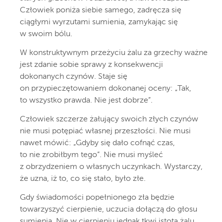
Człowiek poniża siebie samego, zadręcza się
ciągłymi wyrzutami sumienia, zamykając się
w swoim bólu.
W konstruktywnym przeżyciu żalu za grzechy ważne
jest zdanie sobie sprawy z konsekwencji
dokonanych czynów. Staje się
on przypieczętowaniem dokonanej oceny: „Tak,
to wszystko prawda. Nie jest dobrze”.
Człowiek szczerze żałujący swoich złych czynów
nie musi potępiać własnej przeszłości. Nie musi
nawet mówić: „Gdyby się dało cofnąć czas,
to nie zrobiłbym tego”. Nie musi myśleć
z obrzydzeniem o własnych uczynkach. Wystarczy,
że uzna, iż to, co się stało, było złe.
Gdy świadomości popełnionego zła będzie
towarzyszyć cierpienie, uczucia dołączą do głosu
sumienia. Nie w cierpieniu jednak tkwi istota żalu,