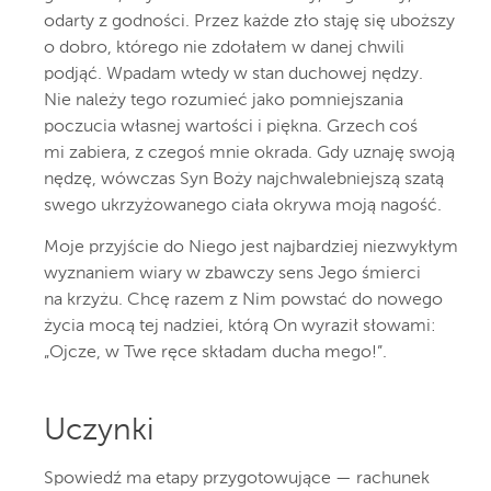
odarty z godności. Przez każde zło staję się uboższy
o dobro, którego nie zdołałem w danej chwili
podjąć. Wpadam wtedy w stan duchowej nędzy.
Nie należy tego rozumieć jako pomniejszania
poczucia własnej wartości i piękna. Grzech coś
mi zabiera, z czegoś mnie okrada. Gdy uznaję swoją
nędzę, wówczas Syn Boży najchwalebniejszą szatą
swego ukrzyżowanego ciała okrywa moją nagość.
Moje przyjście do Niego jest najbardziej niezwykłym
wyznaniem wiary w zbawczy sens Jego śmierci
na krzyżu. Chcę razem z Nim powstać do nowego
życia mocą tej nadziei, którą On wyraził słowami:
„Ojcze, w Twe ręce składam ducha mego!”.
Uczynki
Spowiedź ma etapy przygotowujące — rachunek