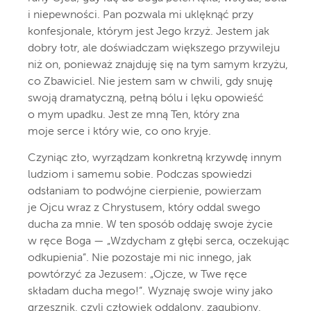
i niepewności. Pan pozwala mi uklęknąć przy
konfesjonale, którym jest Jego krzyż. Jestem jak
dobry łotr, ale doświadczam większego przywileju
niż on, ponieważ znajduję się na tym samym krzyżu,
co Zbawiciel. Nie jestem sam w chwili, gdy snuję
swoją dramatyczną, pełną bólu i lęku opowieść
o mym upadku. Jest ze mną Ten, który zna
moje serce i który wie, co ono kryje.
Czyniąc zło, wyrządzam konkretną krzywdę innym
ludziom i samemu sobie. Podczas spowiedzi
odsłaniam to podwójne cierpienie, powierzam
je Ojcu wraz z Chrystusem, który oddal swego
ducha za mnie. W ten sposób oddaję swoje życie
w ręce Boga — „Wzdycham z głębi serca, oczekując
odkupienia”. Nie pozostaje mi nic innego, jak
powtórzyć za Jezusem: „Ojcze, w Twe ręce
składam ducha mego!”. Wyznaję swoje winy jako
grzesznik, czyli człowiek oddalony, zagubiony,