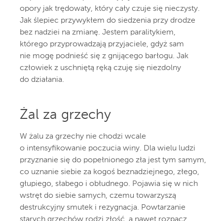
opory jak trędowaty, który cały czuje się nieczysty.
Jak ślepiec przywykłem do siedzenia przy drodze
bez nadziei na zmianę. Jestem paralitykiem,
którego przyprowadzają przyjaciele, gdyż sam
nie mogę podnieść się z gnijącego barłogu. Jak
człowiek z uschniętą ręką czuję się niezdolny
do działania.
Żal za grzechy
W żalu za grzechy nie chodzi wcale
o intensyfikowanie poczucia winy. Dla wielu ludzi
przyznanie się do popełnionego zła jest tym samym,
co uznanie siebie za kogoś beznadziejnego, złego,
głupiego, słabego i obłudnego. Pojawia się w nich
wstręt do siebie samych, czemu towarzyszą
destrukcyjny smutek i rezygnacja. Powtarzanie
starych grzechów rodzi złość, a nawet rozpacz.