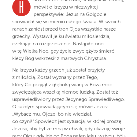
ans Urs von Balthasar, szwajcarski teolog,
H
mówił o krzyżu w niezwykłej
perspektywie: Jezus na Golgocie
spowiadał się w imieniu całego świata. W swoich
ranach zaniósł przed tron Ojca wszystkie nasze
grzechy. Wystawił je ku światłu miłosierdzia,
czekając na rozgrzeszenie. Nastąpiło ono
w tę Wielką Noc, gdy życie zwyciężyło śmierć,
kiedy Bóg wskrzesił z martwych Chrystusa.
Na krzyżu każdy grzech już został przyjęty
z miłością. Został wyznany przez Tego,
który Go przyjął z głęboką wiarą w Bożą moc
zwyciężającą wszelką niemoc ludzką. Został też
usprawiedliwiony przez Jedynego Sprawiedliwego.
O każdym spowiadającym się mówił Jezus:
„Wybacz mu, Ojcze, bo nie wiedział,
co czyni!”.Spowiedź jest sytuacją, w której proszę
Jezusa, aby był ze mną w chwili, gdy ukazuję swoje
rany Ojcu; gdy idę do Boga pełen lęku, wstydu, bólu