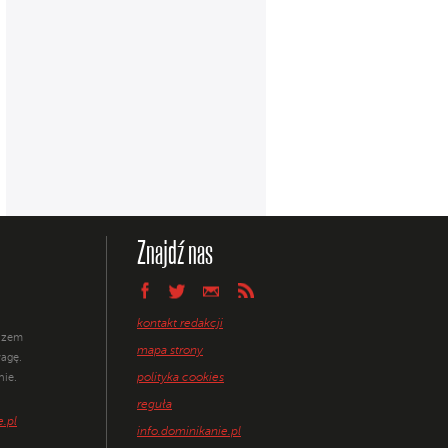
Znajdź nas
kontakt redakcji
razem
mapa strony
agę.
polityka cookies
nie.
reguła
.pl
info.dominikanie.pl