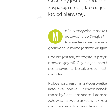
Gościnny jest Gospodarz d
zaspakaja i tego, kto od j
kto od pierwszej.
oże rzeczywiście masz p
M
gotowa/-y do Świąt. Miną
Prawie tego nie zauważ
gorliwości a może jeszcze drugim
Czy nie jest tak, że często, z pr
prowadzącymi? Czy nie jest nam ł
postanowienia, bo tak trzeba i jes
nie uda?
Pobożność pasyjna, żałoba wielk
katolicką i polską. Pięknych nabo
może być całkiem sporo. I dobrze
żałować za swoje grzechy jak kob
nie tylko współczujesz Jezusowi i