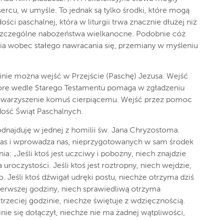
sercu, w umyśle. To jednak są tylko środki, które mogą
ci paschalnej, która w liturgii trwa znacznie dłużej niż
ć szczególne nabożeństwa wielkanocne. Podobnie cóż
a wobec stałego nawracania się, przemiany w myśleniu
dzinie można wejść w Przejście (Paschę) Jezusa. Wejść
tóre wedle Starego Testamentu pomaga w zgładzeniu
 towarzyszenie komuś cierpiącemu. Wejść przez pomoc
ość Świąt Paschalnych.
odnajduję w jednej z homilii św. Jana Chryzostoma.
czas i wprowadza nas, nieprzygotowanych w sam środek
a: „Jeśli ktoś jest uczciwy i pobożny, niech znajdzie
a uroczystości. Jeśli ktoś jest roztropny, niech wejdzie,
. Jeśli ktoś dźwigał udręki postu, niechże otrzyma dziś
 pierwszej godziny, niech sprawiedliwą otrzyma
 trzeciej godzinie, niechże świętuje z wdzięcznością.
inie się dołączył, niechże nie ma żadnej wątpliwości,