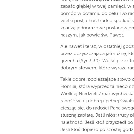
zapaść głębiej w twej pamięci, w 
pomóc w dotarciu do celu. Do radoś
wielki post, choć trudno spotka
znaczą jednorazowe postanowieni
naszym, jak powie św. Paweł.
Ale nawet i teraz, w ostatniej go
przez oczyszczającą jałmużnę, k
grzechu (Syr 3,30). Wejść przez
dobrym słowem, które wyraża rad
Takie dobre, pocieszające słowo 
Homilii, która wyprzedza nieco 
Wielkiej Niedzieli Zmartwychwstani
radość w tej dobrej i pełnej światł
ciesząc się, do radości Pana swego
słuszną zapłatę. Jeśli niósł trudy
należność. Jeśli ktoś przyszedł po
Jeśli ktoś dopiero po szóstej godz