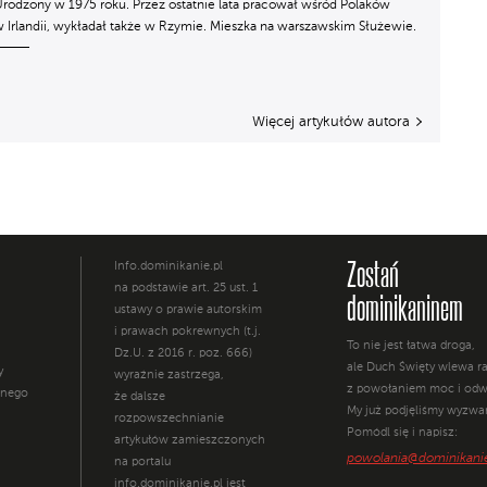
rodzony w 1975 roku. Przez ostatnie lata pracował wśród Polaków
 Irlandii, wykładał także w Rzymie. Mieszka na warszawskim Służewie.
Więcej artykułów autora
Zostań
Info.dominikanie.pl
na podstawie art. 25 ust. 1
dominikaninem
ustawy o prawie autorskim
i prawach pokrewnych (t.j.
To nie jest łatwa droga,
Dz.U. z 2016 r. poz. 666)
ale Duch Święty wlewa 
y
wyraźnie zastrzega,
z powołaniem moc i odw
żnego
że dalsze
My już podjęliśmy wyzwa
rozpowszechnianie
Pomódl się i napisz:
artykułów zamieszczonych
powolania@dominikanie
na portalu
info.dominikanie.pl jest