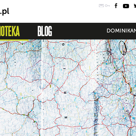
Poczta
Logowanie
Faceb
Yo
IOTEKA
BLOG
DOMINIKAN