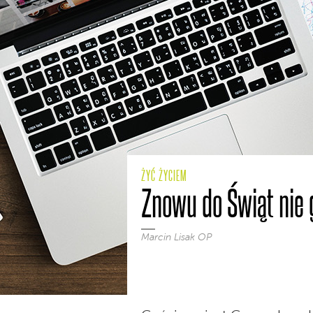
ŻYĆ ŻYCIEM
Znowu do Świąt nie 
Marcin Lisak OP