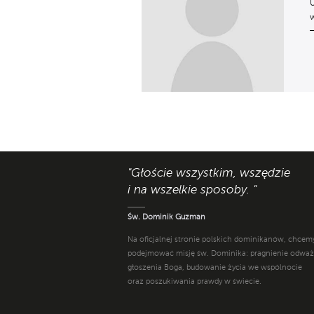
U
w
"Głoście wszystkim, wszędzie
i na wszelkie sposoby. "
Św. Dominik Guzman
Na oficjalnej stronie polskich dominikanów, chcem
podejmować misję św. Dominika: pragnienie odwa
głoszenia Boga, budowanie życia we wspólnocie
oraz poszukiwania prawdy w świecie.