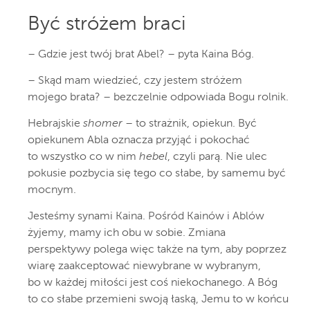
Być stróżem braci
–
Gdzie jest twój brat Abel? – pyta Kaina Bóg.
– Skąd mam wiedzieć, czy jestem stróżem
mojego brata? – bezczelnie odpowiada Bogu rolnik.
Hebrajskie
shomer
– to strażnik, opiekun. Być
opiekunem Abla oznacza przyjąć i pokochać
to wszystko co w nim
hebel
, czyli parą. Nie ulec
pokusie pozbycia się tego co słabe, by samemu być
mocnym.
Jesteśmy synami Kaina. Pośród Kainów i Ablów
żyjemy, mamy ich obu w sobie. Zmiana
perspektywy polega więc także na tym, aby poprzez
wiarę zaakceptować niewybrane w wybranym,
bo w każdej miłości jest coś niekochanego. A Bóg
to co słabe przemieni swoją łaską, Jemu to w końcu