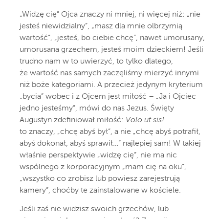
„Widzę cię” Ojca znaczy ni mniej, ni więcej niż: „nie
jesteś niewidzialny”, „masz dla mnie olbrzymią
wartość”, „jesteś, bo ciebie chcę”, nawet umorusany,
umorusana grzechem, jesteś moim dzieckiem! Jeśli
trudno nam w to uwierzyć, to tylko dlatego,
że wartość nas samych zaczęliśmy mierzyć innymi
niż boże kategoriami. A przecież jedynym kryterium
„bycia” wobec i z Ojcem jest miłość – „Ja i Ojciec
jedno jesteśmy”, mówi do nas Jezus. Święty
Augustyn zdefiniował miłość:
Volo ut sis!
–
to znaczy, „chcę abyś był”, a nie „chcę abyś potrafił,
abyś dokonał, abyś sprawił…” najlepiej sam! W takiej
właśnie perspektywie „widzę cię”, nie ma nic
wspólnego z korporacyjnym „mam cię na oku”,
„wszystko co zrobisz lub powiesz zarejestrują
kamery”, choćby te zainstalowane w kościele.
Jeśli zaś nie widzisz swoich grzechów, lub