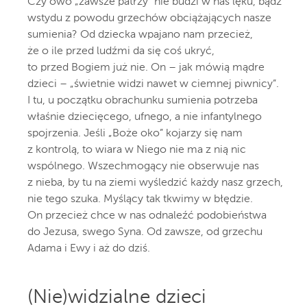
Czy owo „zawsze patrzy” nie budzi w nas lęku, bądź
wstydu z powodu grzechów obciążających nasze
sumienia? Od dziecka wpajano nam przecież,
że o ile przed ludźmi da się coś ukryć,
to przed Bogiem już nie. On – jak mówią mądre
dzieci – „świetnie widzi nawet w ciemnej piwnicy”.
I tu, u początku obrachunku sumienia potrzeba
właśnie dziecięcego, ufnego, a nie infantylnego
spojrzenia. Jeśli „Boże oko” kojarzy się nam
z kontrolą, to wiara w Niego nie ma z nią nic
wspólnego. Wszechmogący nie obserwuje nas
z nieba, by tu na ziemi wyśledzić każdy nasz grzech,
nie tego szuka. Myślący tak tkwimy w błędzie.
On przecież chce w nas odnaleźć podobieństwa
do Jezusa, swego Syna. Od zawsze, od grzechu
Adama i Ewy i aż do dziś.
(Nie)widzialne dzieci