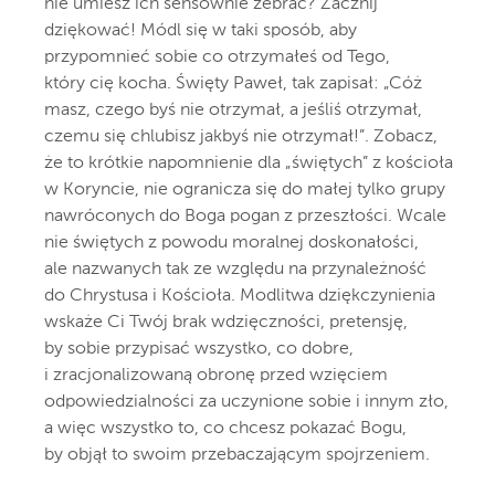
nie umiesz ich sensownie zebrać? Zacznij
dziękować! Módl się w taki sposób, aby
przypomnieć sobie co otrzymałeś od Tego,
który cię kocha. Święty Paweł, tak zapisał: „Cóż
masz, czego byś nie otrzymał, a jeśliś otrzymał,
czemu się chlubisz jakbyś nie otrzymał!”. Zobacz,
że to krótkie napomnienie dla „świętych” z kościoła
w Koryncie, nie ogranicza się do małej tylko grupy
nawróconych do Boga pogan z przeszłości. Wcale
nie świętych z powodu moralnej doskonałości,
ale nazwanych tak ze względu na przynależność
do Chrystusa i Kościoła. Modlitwa dziękczynienia
wskaże Ci Twój brak wdzięczności, pretensję,
by sobie przypisać wszystko, co dobre,
i zracjonalizowaną obronę przed wzięciem
odpowiedzialności za uczynione sobie i innym zło,
a więc wszystko to, co chcesz pokazać Bogu,
by objął to swoim przebaczającym spojrzeniem.