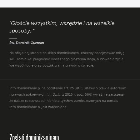
"Głoście wszystkim, wszędzie i na wszelkie
sposoby. "
Św. Dominik Guzman
Na oficjalnej stronie polskich dominikanów, chcemy podejmować misję
św. Dominika: pragnienie odważnego głoszenia Boga, budowanie życia
we wspólnocie oraz poszukiwania prawdy w świecie.
Info.dominikanie.pl na podstawie art. 25 ust. 1 ustawy o prawie autorskim
i prawach pokrewnych (t.j. Dz.U. z 2016 r. poz. 666) wyraźnie zastrzega,
że dalsze rozpowszechnianie artykułów zamieszczonych na portalu
info.dominikanie.pl jest zabronione.
Zostań dominikaninem