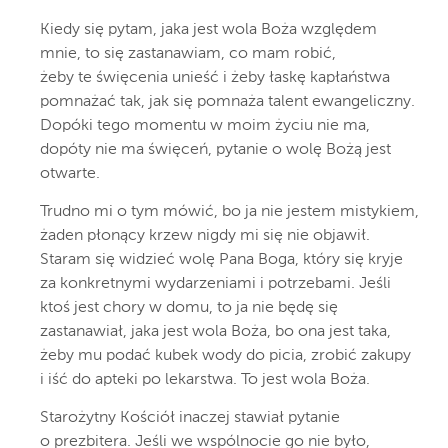
Kiedy się pytam, jaka jest wola Boża względem
mnie, to się zastanawiam, co mam robić,
żeby te święcenia unieść i żeby łaskę kapłaństwa
pomnażać tak, jak się pomnaża talent ewangeliczny.
Dopóki tego momentu w moim życiu nie ma,
dopóty nie ma święceń, pytanie o wolę Bożą jest
otwarte.
Trudno mi o tym mówić, bo ja nie jestem mistykiem,
żaden płonący krzew nigdy mi się nie objawił.
Staram się widzieć wolę Pana Boga, który się kryje
za konkretnymi wydarzeniami i potrzebami. Jeśli
ktoś jest chory w domu, to ja nie będę się
zastanawiał, jaka jest wola Boża, bo ona jest taka,
żeby mu podać kubek wody do picia, zrobić zakupy
i iść do apteki po lekarstwa. To jest wola Boża.
Starożytny Kościół inaczej stawiał pytanie
o prezbitera. Jeśli we wspólnocie go nie było,