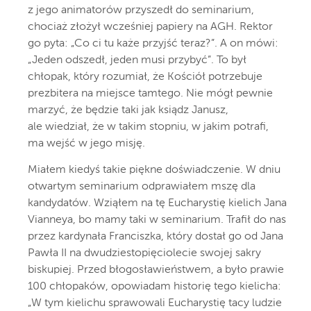
z jego animatorów przyszedł do seminarium,
chociaż złożył wcześniej papiery na AGH. Rektor
go pyta: „Co ci tu każe przyjść teraz?”. A on mówi:
„Jeden odszedł, jeden musi przybyć”. To był
chłopak, który rozumiał, że Kościół potrzebuje
prezbitera na miejsce tamtego. Nie mógł pewnie
marzyć, że będzie taki jak ksiądz Janusz,
ale wiedział, że w takim stopniu, w jakim potrafi,
ma wejść w jego misję.
Miałem kiedyś takie piękne doświadczenie. W dniu
otwartym seminarium odprawiałem mszę dla
kandydatów. Wziąłem na tę Eucharystię kielich Jana
Vianneya, bo mamy taki w seminarium. Trafił do nas
przez kardynała Franciszka, który dostał go od Jana
Pawła II na dwudziestopięciolecie swojej sakry
biskupiej. Przed błogosławieństwem, a było prawie
100 chłopaków, opowiadam historię tego kielicha:
„W tym kielichu sprawowali Eucharystię tacy ludzie