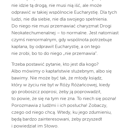
nie idzie tą drogą, nie musi nią iść, ale może
odprawić w takiej wspólnocie Eucharystię. Dla tych
ludzi, nie dla siebie, nie dla swojego spełnienia.
Do niego nie musi przemawiać charyzmat Drogi
Neokatechumenalnej – to normalne. Jest natomiast
czymś nienormalnym, gdy wspólnota potrzebuje
kapłana, by odprawił Eucharystię, a on tego
nie zrobi, bo to do niego „nie przemawia”.
Trzeba postawić pytanie, kto jest dla kogo?
Albo mówimy o kapłaństwie służebnym, albo się
bawimy. Nie może być tak, że młody ksiądz,
który w życiu nie był w Róży Różańcowej, kiedy
go proboszcz poprosi, żeby ją poprowadził,
to powie, że się na tym nie zna. To niech się pozna!
Porozmawia z ludźmi i ich posłucha! Zobaczy,
czego od niego chcą. Wtedy, ku jego zdumieniu,
będą bardzo zainteresowani, żeby przyszedł
i powiedział im Słowo.