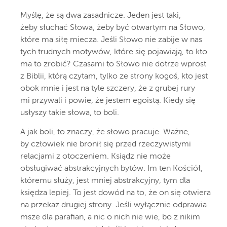
Myślę, że są dwa zasadnicze. Jeden jest taki,
żeby słuchać Słowa, żeby być otwartym na Słowo,
które ma siłę miecza. Jeśli Słowo nie zabije w nas
tych trudnych motywów, które się pojawiają, to kto
ma to zrobić? Czasami to Słowo nie dotrze wprost
z Biblii, którą czytam, tylko ze strony kogoś, kto jest
obok mnie i jest na tyle szczery, że z grubej rury
mi przywali i powie, że jestem egoistą. Kiedy się
usłyszy takie słowa, to boli.
A jak boli, to znaczy, że słowo pracuje. Ważne,
by człowiek nie bronił się przed rzeczywistymi
relacjami z otoczeniem. Ksiądz nie może
obsługiwać abstrakcyjnych bytów. Im ten Kościół,
któremu służy, jest mniej abstrakcyjny, tym dla
księdza lepiej. To jest dowód na to, że on się otwiera
na przekaz drugiej strony. Jeśli wyłącznie odprawia
msze dla parafian, a nic o nich nie wie, bo z nikim