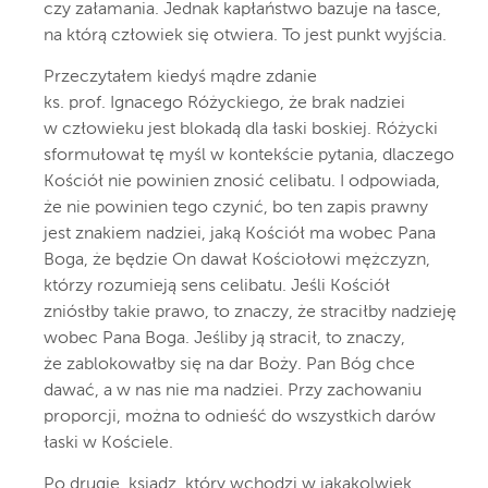
czy załamania. Jednak kapłaństwo bazuje na łasce,
na którą człowiek się otwiera. To jest punkt wyjścia.
Przeczytałem kiedyś mądre zdanie
ks. prof. Ignacego Różyckiego, że brak nadziei
w człowieku jest blokadą dla łaski boskiej. Różycki
sformułował tę myśl w kontekście pytania, dlaczego
Kościół nie powinien znosić celibatu. I odpowiada,
że nie powinien tego czynić, bo ten zapis prawny
jest znakiem nadziei, jaką Kościół ma wobec Pana
Boga, że będzie On dawał Kościołowi mężczyzn,
którzy rozumieją sens celibatu. Jeśli Kościół
zniósłby takie prawo, to znaczy, że straciłby nadzieję
wobec Pana Boga. Jeśliby ją stracił, to znaczy,
że zablokowałby się na dar Boży. Pan Bóg chce
dawać, a w nas nie ma nadziei. Przy zachowaniu
proporcji, można to odnieść do wszystkich darów
łaski w Kościele.
Po drugie, ksiądz, który wchodzi w jakąkolwiek