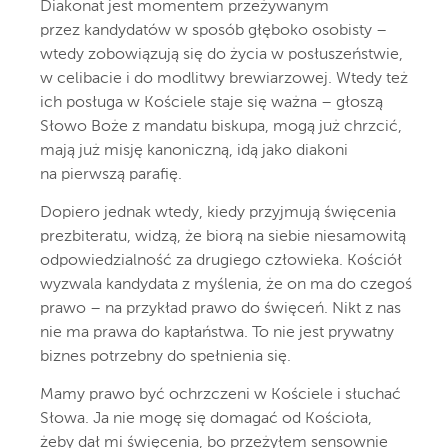
Diakonat jest momentem przeżywanym
przez kandydatów w sposób głęboko osobisty –
wtedy zobowiązują się do życia w posłuszeństwie,
w celibacie i do modlitwy brewiarzowej. Wtedy też
ich posługa w Kościele staje się ważna – głoszą
Słowo Boże z mandatu biskupa, mogą już chrzcić,
mają już misję kanoniczną, idą jako diakoni
na pierwszą parafię.
Dopiero jednak wtedy, kiedy przyjmują święcenia
prezbiteratu, widzą, że biorą na siebie niesamowitą
odpowiedzialność za drugiego człowieka. Kościół
wyzwala kandydata z myślenia, że on ma do czegoś
prawo – na przykład prawo do święceń. Nikt z nas
nie ma prawa do kapłaństwa. To nie jest prywatny
biznes potrzebny do spełnienia się.
Mamy prawo być ochrzczeni w Kościele i słuchać
Słowa. Ja nie mogę się domagać od Kościoła,
żeby dał mi święcenia, bo przeżyłem sensownie