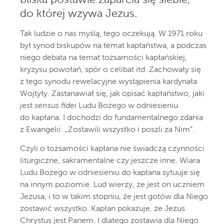
bliska postawie zaparcia się siebie,
do której wzywa Jezus.
Tak ludzie o nas myślą, tego oczekują. W 1971 roku
był synod biskupów na temat kapłaństwa, a podczas
niego debata na temat tożsamości kapłańskiej,
kryzysu powołań, spór o celibat itd. Zachowały się
z tego synodu rewelacyjne wystąpienia kardynała
Wojtyły. Zastanawiał się, jak opisać kapłaństwo, jaki
jest
sensus fidei
Ludu Bożego w odniesieniu
do kapłana. I dochodzi do fundamentalnego zdania
z Ewangelii: „Zostawili wszystko i poszli za Nim”.
Czyli o tożsamości kapłana nie świadczą czynności
liturgiczne, sakramentalne czy jeszcze inne. Wiara
Ludu Bożego w odniesieniu do kapłana sytuuje się
na innym poziomie. Lud wierzy, że jest on uczniem
Jezusa, i to w takim stopniu, że jest gotów dla Niego
zostawić wszystko. Kapłan pokazuje, że Jezus
Chrystus jest Panem. I dlatego zostawia dla Niego