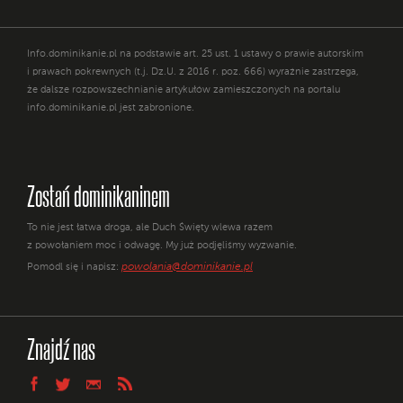
Info.dominikanie.pl na podstawie art. 25 ust. 1 ustawy o prawie autorskim
i prawach pokrewnych (t.j. Dz.U. z 2016 r. poz. 666) wyraźnie zastrzega,
że dalsze rozpowszechnianie artykułów zamieszczonych na portalu
info.dominikanie.pl jest zabronione.
Zostań dominikaninem
To nie jest łatwa droga, ale Duch Święty wlewa razem
z powołaniem moc i odwagę. My już podjęliśmy wyzwanie.
powolania@dominikanie.pl
Pomódl się i napisz:
Znajdź nas