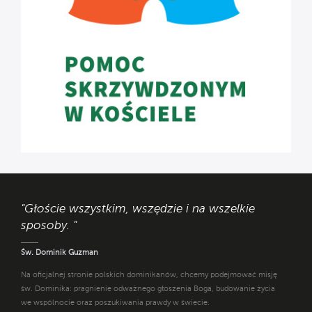
"Głoście wszystkim, wszędzie i na wszelkie
sposoby. "
Św. Dominik Guzman
Na oficjalnej stronie polskich dominikanów, chcemy podejmować misję
św. Dominika: pragnienie odważnego głoszenia Boga, budowanie życia
we wspólnocie oraz poszukiwania prawdy w świecie.