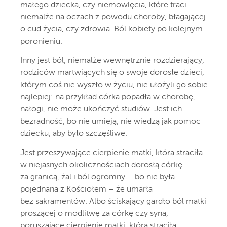
małego dziecka, czy niemowlęcia, które traci
niemalże na oczach z powodu choroby, błagającej
o cud życia, czy zdrowia. Ból kobiety po kolejnym
poronieniu.
Inny jest ból, niemalże wewnętrznie rozdzierający,
rodziców martwiących się o swoje dorosłe dzieci,
którym coś nie wyszło w życiu, nie ułożyli go sobie
najlepiej: na przykład córka popadła w chorobę,
nałogi, nie może ukończyć studiów. Jest ich
bezradność, bo nie umieją, nie wiedzą jak pomoc
dziecku, aby było szczęśliwe.
Jest przeszywające cierpienie matki, która straciła
w niejasnych okolicznościach dorosłą córkę
za granicą, żal i ból ogromny – bo nie była
pojednana z Kościołem – że umarła
bez sakramentów. Albo ściskający gardło ból matki
proszącej o modlitwę za córkę czy syna,
poruszające cierpienie matki, która straciła