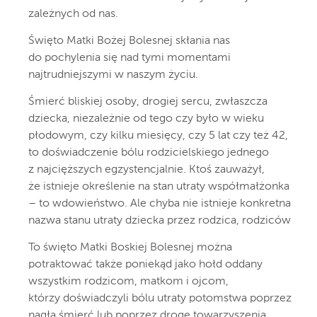
zależnych od nas.
Święto Matki Bożej Bolesnej skłania nas
do pochylenia się nad tymi momentami
najtrudniejszymi w naszym życiu.
Śmierć bliskiej osoby, drogiej sercu, zwłaszcza
dziecka, niezależnie od tego czy było w wieku
płodowym, czy kilku miesięcy, czy 5 lat czy też 42,
to doświadczenie bólu rodzicielskiego jednego
z najcięższych egzystencjalnie. Ktoś zauważył,
że istnieje określenie na stan utraty współmałżonka
– to wdowieństwo. Ale chyba nie istnieje konkretna
nazwa stanu utraty dziecka przez rodzica, rodziców
To święto Matki Boskiej Bolesnej można
potraktować także poniekąd jako hołd oddany
wszystkim rodzicom, matkom i ojcom,
którzy doświadczyli bólu utraty potomstwa poprzez
nagłą śmierć lub poprzez drogę towarzyszenia