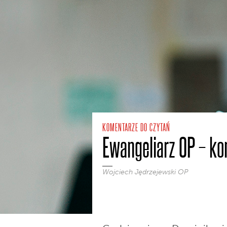
KOMENTARZE DO CZYTAŃ
Ewangeliarz OP – ko
Wojciech Jędrzejewski OP