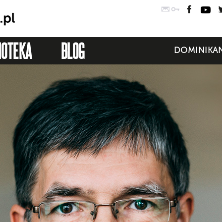
Poczta
Logowanie
Faceb
Yo
IOTEKA
BLOG
DOMINIKAN