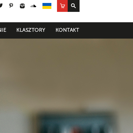
ook
uTube
Twitter
Pinterest
Instagram
SoundCloud
Sklep
UA
IE
KLASZTORY
KONTAKT