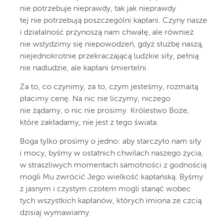
nie potrzebuje nieprawdy, tak jak nieprawdy
tej nie potrzebują poszczególni kapłani. Czyny nasze
i działalność przynoszą nam chwałę, ale również
nie wstydzimy się niepowodzeń, gdyż służbę naszą,
niejednokrotnie przekraczającą ludzkie siły, pełnią
nie nadludzie, ale kapłani śmiertelni.
Za to, co czynimy, za to, czym jesteśmy, rozmaitą
płacimy cenę. Na nic nie liczymy, niczego
nie żądamy, o nic nie prosimy. Królestwo Boże,
które zakładamy, nie jest z tego świata.
Boga tylko prosimy o jedno: aby starczyło nam siły
i mocy, byśmy w ostatnich chwilach naszego życia,
w straszliwych momentach samotności z godnością
mogli Mu zwrócić Jego wielkość kapłańską. Byśmy
z jasnym i czystym czołem mogli stanąć wobec
tych wszystkich kapłanów, których imiona ze czcią
dzisiaj wymawiamy.