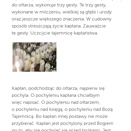
do ołtarza, wykonuje trzy gesty. Te trzy gesty,
wykonane w milczeniu, wielkiej są głębi i urody
oraz jeszcze większego znaczenia. W cudowny
sposób streszczają życie kapłana. Zauważcie
te gesty. Uczcijcie tajemnicę kapłaństwa.
Kapłan, podchodząc do ołtarza, najpierw się
pochyla. O pochyleniu kapłana chciałbym
więc napisać. O pochyleniu nad ołtarzem,
o pochyleniu nad księgą, o pochyleniu nad Bożą
Tajemnicą. Bo kapłan innej postawy nie może
przybierać. Kapłan jest pochylony przed Bogiem
po to, aby nie pochylać się przed bożkami. Jest