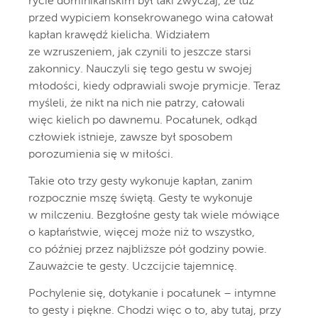
rycie dominikańskim był taki zwyczaj, że tuż
przed wypiciem konsekrowanego wina całował
kapłan krawędź kielicha. Widziałem
ze wzruszeniem, jak czynili to jeszcze starsi
zakonnicy. Nauczyli się tego gestu w swojej
młodości, kiedy odprawiali swoje prymicje. Teraz
myśleli, że nikt na nich nie patrzy, całowali
więc kielich po dawnemu. Pocałunek, odkąd
człowiek istnieje, zawsze był sposobem
porozumienia się w miłości.
Takie oto trzy gesty wykonuje kapłan, zanim
rozpocznie mszę świętą. Gesty te wykonuje
w milczeniu. Bezgłośne gesty tak wiele mówiące
o kapłaństwie, więcej może niż to wszystko,
co później przez najbliższe pół godziny powie.
Zauważcie te gesty. Uczcijcie tajemnicę.
Pochylenie się, dotykanie i pocałunek – intymne
to gesty i piękne. Chodzi więc o to, aby tutaj, przy