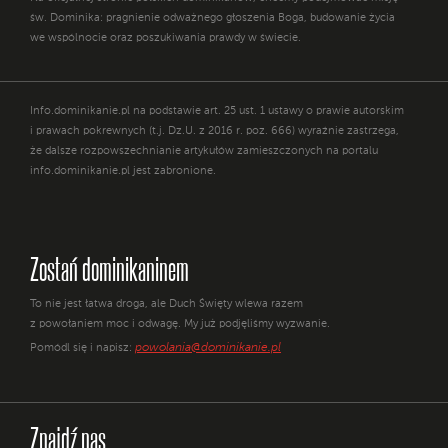
św. Dominika: pragnienie odważnego głoszenia Boga, budowanie życia
we wspólnocie oraz poszukiwania prawdy w świecie.
Info.dominikanie.pl na podstawie art. 25 ust. 1 ustawy o prawie autorskim
i prawach pokrewnych (t.j. Dz.U. z 2016 r. poz. 666) wyraźnie zastrzega,
że dalsze rozpowszechnianie artykułów zamieszczonych na portalu
info.dominikanie.pl jest zabronione.
Zostań dominikaninem
To nie jest łatwa droga, ale Duch Święty wlewa razem
z powołaniem moc i odwagę. My już podjęliśmy wyzwanie.
powolania@dominikanie.pl
Pomódl się i napisz:
Znajdź nas