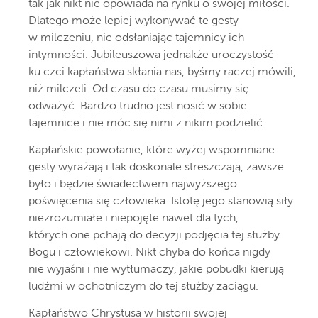
tak jak nikt nie opowiada na rynku o swojej miłości.
Dlatego może lepiej wykonywać te gesty
w milczeniu, nie odsłaniając tajemnicy ich
intymności. Jubileuszowa jednakże uroczystość
ku czci kapłaństwa skłania nas, byśmy raczej mówili,
niż milczeli. Od czasu do czasu musimy się
odważyć. Bardzo trudno jest nosić w sobie
tajemnice i nie móc się nimi z nikim podzielić.
Kapłańskie powołanie, które wyżej wspomniane
gesty wyrażają i tak doskonale streszczają, zawsze
było i będzie świadectwem najwyższego
poświęcenia się człowieka. Istotę jego stanowią siły
niezrozumiałe i niepojęte nawet dla tych,
których one pchają do decyzji podjęcia tej służby
Bogu i człowiekowi. Nikt chyba do końca nigdy
nie wyjaśni i nie wytłumaczy, jakie pobudki kierują
ludźmi w ochotniczym do tej służby zaciągu.
Kapłaństwo Chrystusa w historii swojej