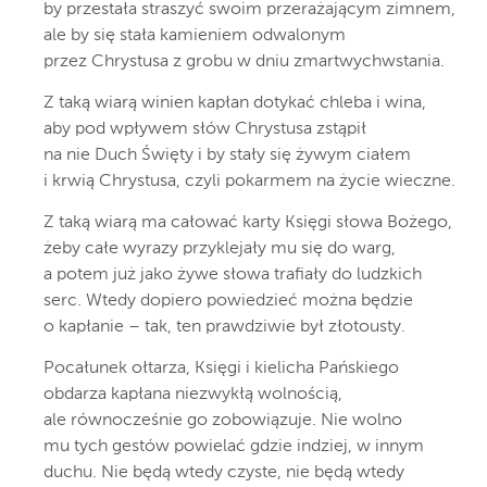
by przestała straszyć swoim przerażającym zimnem,
ale by się stała kamieniem odwalonym
przez Chrystusa z grobu w dniu zmartwychwstania.
Z taką wiarą winien kapłan dotykać chleba i wina,
aby pod wpływem słów Chrystusa zstąpił
na nie Duch Święty i by stały się żywym ciałem
i krwią Chrystusa, czyli pokarmem na życie wieczne.
Z taką wiarą ma całować karty Księgi słowa Bożego,
żeby całe wyrazy przyklejały mu się do warg,
a potem już jako żywe słowa trafiały do ludzkich
serc. Wtedy dopiero powiedzieć można będzie
o kapłanie – tak, ten prawdziwie był złotousty.
Pocałunek ołtarza, Księgi i kielicha Pańskiego
obdarza kapłana niezwykłą wolnością,
ale równocześnie go zobowiązuje. Nie wolno
mu tych gestów powielać gdzie indziej, w innym
duchu. Nie będą wtedy czyste, nie będą wtedy