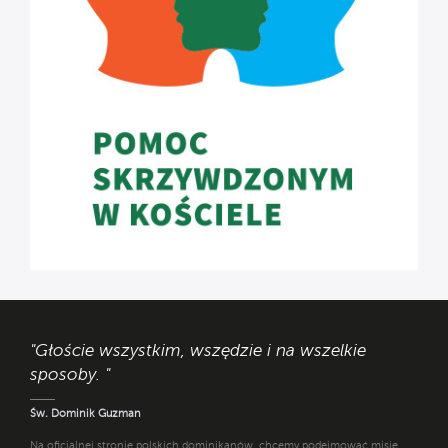
"Głoście wszystkim, wszędzie i na wszelkie
sposoby. "
Św. Dominik Guzman
Na oficjalnej stronie polskich dominikanów, chcemy podejmować misję