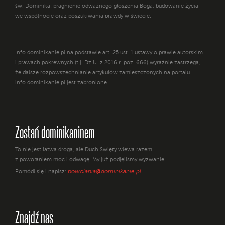
św. Dominika: pragnienie odważnego głoszenia Boga, budowanie życia
we wspólnocie oraz poszukiwania prawdy w świecie.
Info.dominikanie.pl na podstawie art. 25 ust. 1 ustawy o prawie autorskim
i prawach pokrewnych (t.j. Dz.U. z 2016 r. poz. 666) wyraźnie zastrzega,
że dalsze rozpowszechnianie artykułów zamieszczonych na portalu
info.dominikanie.pl jest zabronione.
Zostań dominikaninem
To nie jest łatwa droga, ale Duch Święty wlewa razem
z powołaniem moc i odwagę. My już podjęliśmy wyzwanie.
powolania@dominikanie.pl
Pomódl się i napisz:
Znajdź nas