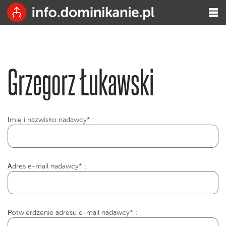
Grzegorz Łukawski
I
mię i nazwisko nadawcy* :
Adres e-mail nadawcy* :
Potwierdzenie adresu e-mail nadawcy* :