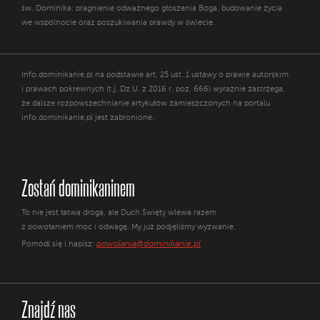
św. Dominika: pragnienie odważnego głoszenia Boga, budowanie życia
we wspólnocie oraz poszukiwania prawdy w świecie.
Info.dominikanie.pl na podstawie art. 25 ust. 1 ustawy o prawie autorskim
i prawach pokrewnych (t.j. Dz.U. z 2016 r. poz. 666) wyraźnie zastrzega,
że dalsze rozpowszechnianie artykułów zamieszczonych na portalu
info.dominikanie.pl jest zabronione.
Zostań dominikaninem
To nie jest łatwa droga, ale Duch Święty wlewa razem
z powołaniem moc i odwagę. My już podjęliśmy wyzwanie.
powolania@dominikanie.pl
Pomódl się i napisz:
Znajdź nas