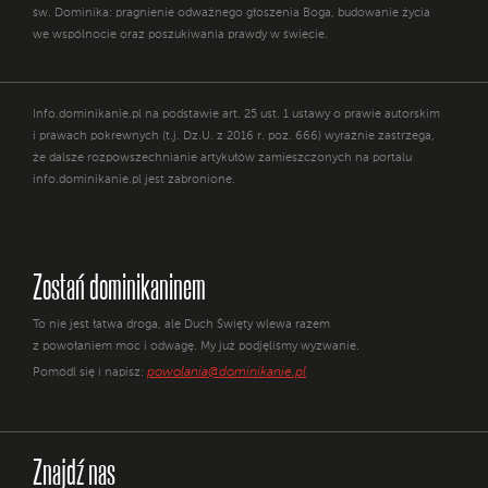
św. Dominika: pragnienie odważnego głoszenia Boga, budowanie życia
we wspólnocie oraz poszukiwania prawdy w świecie.
Info.dominikanie.pl na podstawie art. 25 ust. 1 ustawy o prawie autorskim
i prawach pokrewnych (t.j. Dz.U. z 2016 r. poz. 666) wyraźnie zastrzega,
że dalsze rozpowszechnianie artykułów zamieszczonych na portalu
info.dominikanie.pl jest zabronione.
Zostań dominikaninem
To nie jest łatwa droga, ale Duch Święty wlewa razem
z powołaniem moc i odwagę. My już podjęliśmy wyzwanie.
powolania@dominikanie.pl
Pomódl się i napisz:
Znajdź nas