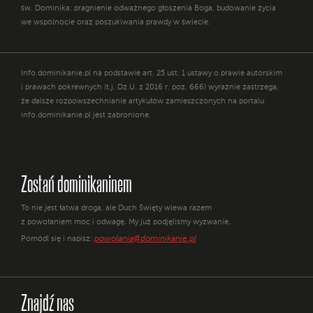
św. Dominika: pragnienie odważnego głoszenia Boga, budowanie życia
we wspólnocie oraz poszukiwania prawdy w świecie.
Info.dominikanie.pl na podstawie art. 25 ust. 1 ustawy o prawie autorskim
i prawach pokrewnych (t.j. Dz.U. z 2016 r. poz. 666) wyraźnie zastrzega,
że dalsze rozpowszechnianie artykułów zamieszczonych na portalu
info.dominikanie.pl jest zabronione.
Zostań dominikaninem
To nie jest łatwa droga, ale Duch Święty wlewa razem
z powołaniem moc i odwagę. My już podjęliśmy wyzwanie.
powolania@dominikanie.pl
Pomódl się i napisz:
Znajdź nas