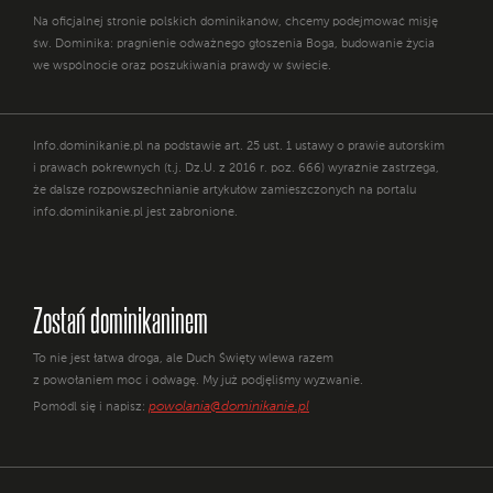
Na oficjalnej stronie polskich dominikanów, chcemy podejmować misję
św. Dominika: pragnienie odważnego głoszenia Boga, budowanie życia
we wspólnocie oraz poszukiwania prawdy w świecie.
Info.dominikanie.pl na podstawie art. 25 ust. 1 ustawy o prawie autorskim
i prawach pokrewnych (t.j. Dz.U. z 2016 r. poz. 666) wyraźnie zastrzega,
że dalsze rozpowszechnianie artykułów zamieszczonych na portalu
info.dominikanie.pl jest zabronione.
Zostań dominikaninem
To nie jest łatwa droga, ale Duch Święty wlewa razem
z powołaniem moc i odwagę. My już podjęliśmy wyzwanie.
powolania@dominikanie.pl
Pomódl się i napisz: