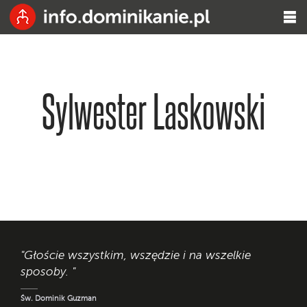
Sylwester Laskowski
"Głoście wszystkim, wszędzie i na wszelkie
sposoby. "
Św. Dominik Guzman