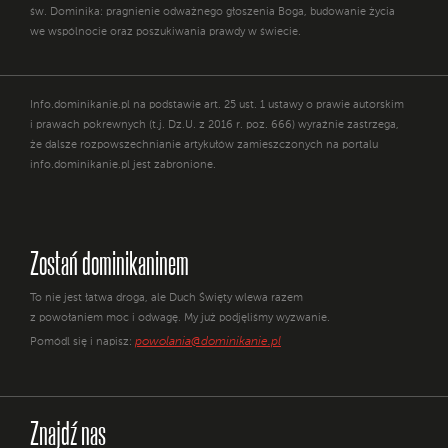
św. Dominika: pragnienie odważnego głoszenia Boga, budowanie życia
we wspólnocie oraz poszukiwania prawdy w świecie.
Info.dominikanie.pl na podstawie art. 25 ust. 1 ustawy o prawie autorskim
i prawach pokrewnych (t.j. Dz.U. z 2016 r. poz. 666) wyraźnie zastrzega,
że dalsze rozpowszechnianie artykułów zamieszczonych na portalu
info.dominikanie.pl jest zabronione.
Zostań dominikaninem
To nie jest łatwa droga, ale Duch Święty wlewa razem
z powołaniem moc i odwagę. My już podjęliśmy wyzwanie.
powolania@dominikanie.pl
Pomódl się i napisz:
Znajdź nas