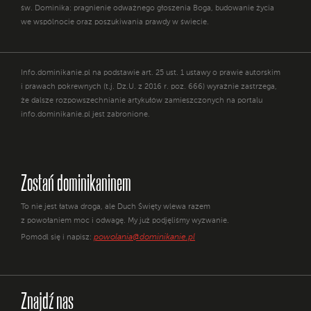
św. Dominika: pragnienie odważnego głoszenia Boga, budowanie życia
we wspólnocie oraz poszukiwania prawdy w świecie.
Info.dominikanie.pl na podstawie art. 25 ust. 1 ustawy o prawie autorskim
i prawach pokrewnych (t.j. Dz.U. z 2016 r. poz. 666) wyraźnie zastrzega,
że dalsze rozpowszechnianie artykułów zamieszczonych na portalu
info.dominikanie.pl jest zabronione.
Zostań dominikaninem
To nie jest łatwa droga, ale Duch Święty wlewa razem
z powołaniem moc i odwagę. My już podjęliśmy wyzwanie.
powolania@dominikanie.pl
Pomódl się i napisz:
Znajdź nas