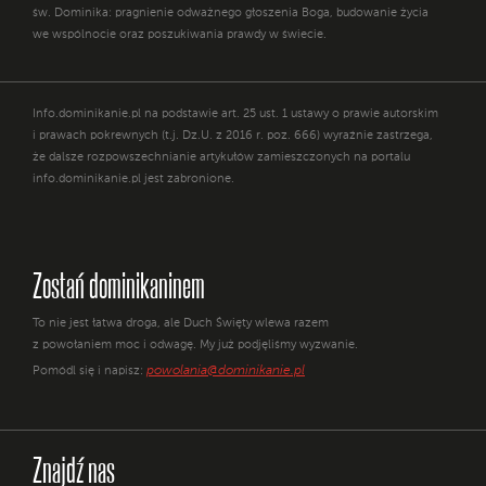
św. Dominika: pragnienie odważnego głoszenia Boga, budowanie życia
we wspólnocie oraz poszukiwania prawdy w świecie.
Info.dominikanie.pl na podstawie art. 25 ust. 1 ustawy o prawie autorskim
i prawach pokrewnych (t.j. Dz.U. z 2016 r. poz. 666) wyraźnie zastrzega,
że dalsze rozpowszechnianie artykułów zamieszczonych na portalu
info.dominikanie.pl jest zabronione.
Zostań dominikaninem
To nie jest łatwa droga, ale Duch Święty wlewa razem
z powołaniem moc i odwagę. My już podjęliśmy wyzwanie.
powolania@dominikanie.pl
Pomódl się i napisz:
Znajdź nas