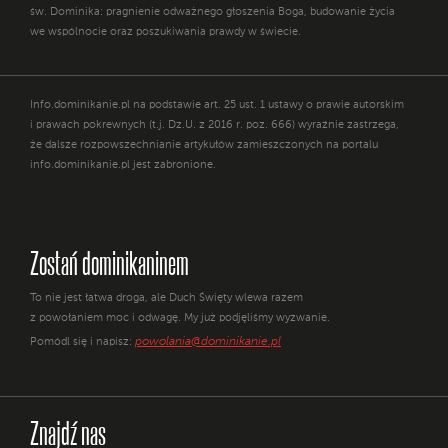
św. Dominika: pragnienie odważnego głoszenia Boga, budowanie życia
we wspólnocie oraz poszukiwania prawdy w świecie.
Info.dominikanie.pl na podstawie art. 25 ust. 1 ustawy o prawie autorskim
i prawach pokrewnych (t.j. Dz.U. z 2016 r. poz. 666) wyraźnie zastrzega,
że dalsze rozpowszechnianie artykułów zamieszczonych na portalu
info.dominikanie.pl jest zabronione.
Zostań dominikaninem
To nie jest łatwa droga, ale Duch Święty wlewa razem
z powołaniem moc i odwagę. My już podjęliśmy wyzwanie.
powolania@dominikanie.pl
Pomódl się i napisz:
Znajdź nas