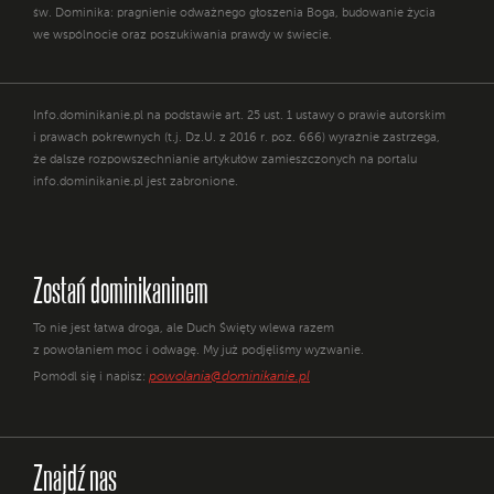
św. Dominika: pragnienie odważnego głoszenia Boga, budowanie życia
we wspólnocie oraz poszukiwania prawdy w świecie.
Info.dominikanie.pl na podstawie art. 25 ust. 1 ustawy o prawie autorskim
i prawach pokrewnych (t.j. Dz.U. z 2016 r. poz. 666) wyraźnie zastrzega,
że dalsze rozpowszechnianie artykułów zamieszczonych na portalu
info.dominikanie.pl jest zabronione.
Zostań dominikaninem
To nie jest łatwa droga, ale Duch Święty wlewa razem
z powołaniem moc i odwagę. My już podjęliśmy wyzwanie.
powolania@dominikanie.pl
Pomódl się i napisz:
Znajdź nas