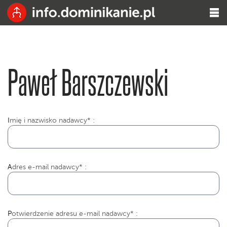
Paweł Barszczewski
I
mię i nazwisko nadawcy* :
Adres e-mail nadawcy* :
Potwierdzenie adresu e-mail nadawcy* :