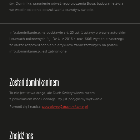
św. Dominika: pragnienie odważnego głoszenia Boga, budowanie życia
we wspólnocie oraz poszukiwania prawdy w świecie.
Info.dominikanie.pl na podstawie art. 25 ust. 1 ustawy o prawie autorskim
i prawach pokrewnych (t.j. Dz.U. z 2016 r. poz. 666) wyraźnie zastrzega,
że dalsze rozpowszechnianie artykułów zamieszczonych na portalu
info.dominikanie.pl jest zabronione.
Zostań dominikaninem
To nie jest łatwa droga, ale Duch Święty wlewa razem
z powołaniem moc i odwagę. My już podjęliśmy wyzwanie.
powolania@dominikanie.pl
Pomódl się i napisz:
Znajdź nas