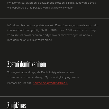
św. Dominika: pragnienie odważnego głoszenia Boga, budowanie życia
we wspólnocie oraz poszukiwania prawdy w świecie.
Info.dominikanie.pl na podstawie art. 25 ust. 1 ustawy o prawie autorskim
i prawach pokrewnych (t.j. Dz.U. z 2016 r. poz. 666) wyraźnie zastrzega,
że dalsze rozpowszechnianie artykułów zamieszczonych na portalu
info.dominikanie.pl jest zabronione.
Zostań dominikaninem
To nie jest łatwa droga, ale Duch Święty wlewa razem
z powołaniem moc i odwagę. My już podjęliśmy wyzwanie.
powolania@dominikanie.pl
Pomódl się i napisz:
Znajdź nas