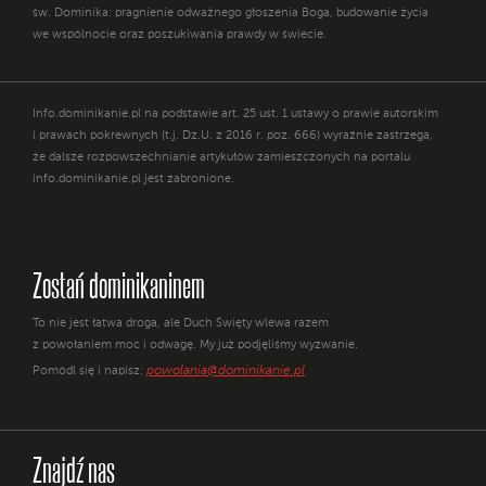
św. Dominika: pragnienie odważnego głoszenia Boga, budowanie życia
we wspólnocie oraz poszukiwania prawdy w świecie.
Info.dominikanie.pl na podstawie art. 25 ust. 1 ustawy o prawie autorskim
i prawach pokrewnych (t.j. Dz.U. z 2016 r. poz. 666) wyraźnie zastrzega,
że dalsze rozpowszechnianie artykułów zamieszczonych na portalu
info.dominikanie.pl jest zabronione.
Zostań dominikaninem
To nie jest łatwa droga, ale Duch Święty wlewa razem
z powołaniem moc i odwagę. My już podjęliśmy wyzwanie.
powolania@dominikanie.pl
Pomódl się i napisz:
Znajdź nas