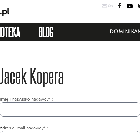
Poczta
Logowanie
Faceb
Yo
IOTEKA
BLOG
DOMINIKAN
Jacek Kopera
I
mię i nazwisko nadawcy* :
Adres e-mail nadawcy* :