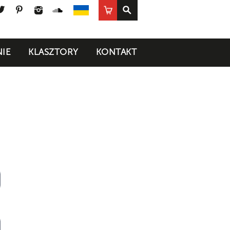
ook
uTube
Twitter
Pinterest
Instagram
SoundCloud
Sklep
UA
IE
KLASZTORY
KONTAKT