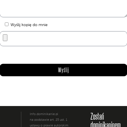
Wyślij kopię do mnie
Zostań
Info.dominikanie.pl
na podstawie art. 25 ust. 1
dominikaninem
ustawy o prawie autorskim