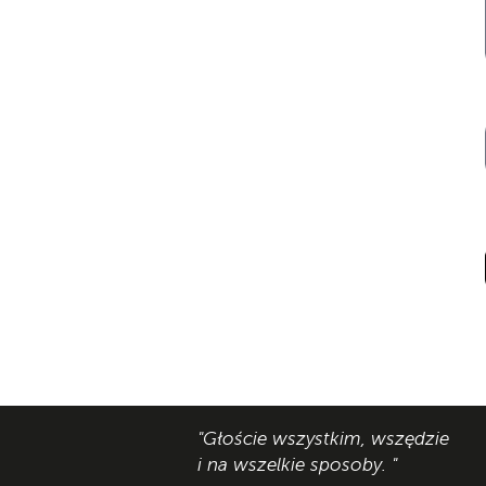
"Głoście wszystkim, wszędzie
i na wszelkie sposoby. "