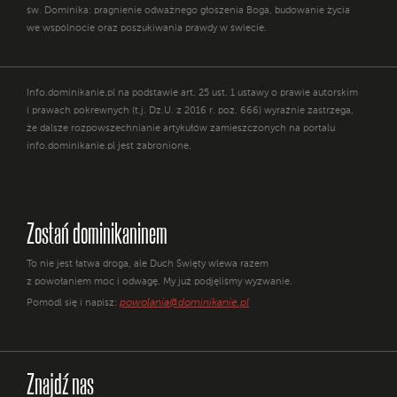
św. Dominika: pragnienie odważnego głoszenia Boga, budowanie życia
we wspólnocie oraz poszukiwania prawdy w świecie.
Info.dominikanie.pl na podstawie art. 25 ust. 1 ustawy o prawie autorskim
i prawach pokrewnych (t.j. Dz.U. z 2016 r. poz. 666) wyraźnie zastrzega,
że dalsze rozpowszechnianie artykułów zamieszczonych na portalu
info.dominikanie.pl jest zabronione.
Zostań dominikaninem
To nie jest łatwa droga, ale Duch Święty wlewa razem
z powołaniem moc i odwagę. My już podjęliśmy wyzwanie.
powolania@dominikanie.pl
Pomódl się i napisz:
Znajdź nas