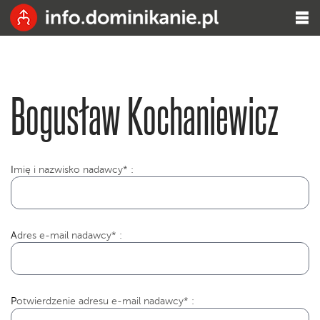
Bogusław Kochaniewicz
I
mię i nazwisko nadawcy* :
Adres e-mail nadawcy* :
Potwierdzenie adresu e-mail nadawcy* :