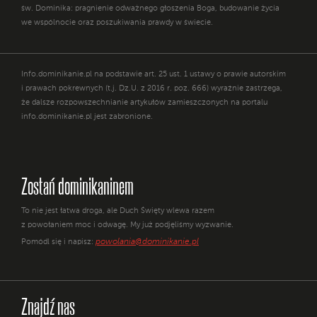
św. Dominika: pragnienie odważnego głoszenia Boga, budowanie życia
we wspólnocie oraz poszukiwania prawdy w świecie.
Info.dominikanie.pl na podstawie art. 25 ust. 1 ustawy o prawie autorskim
i prawach pokrewnych (t.j. Dz.U. z 2016 r. poz. 666) wyraźnie zastrzega,
że dalsze rozpowszechnianie artykułów zamieszczonych na portalu
info.dominikanie.pl jest zabronione.
Zostań dominikaninem
To nie jest łatwa droga, ale Duch Święty wlewa razem
z powołaniem moc i odwagę. My już podjęliśmy wyzwanie.
powolania@dominikanie.pl
Pomódl się i napisz:
Znajdź nas