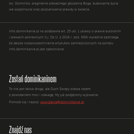
św. Dominika: pragnienie odważnego głoszenia Boga, budowanie życia
we wspólnocie oraz poszukiwania prawdy w świecie.
Info.dominikanie.pl na podstawie art. 25 ust. 1 ustawy o prawie autorskim
i prawach pokrewnych (t.j. Dz.U. z 2016 r. poz. 666) wyraźnie zastrzega,
że dalsze rozpowszechnianie artykułów zamieszczonych na portalu
info.dominikanie.pl jest zabronione.
Zostań dominikaninem
To nie jest łatwa droga, ale Duch Święty wlewa razem
z powołaniem moc i odwagę. My już podjęliśmy wyzwanie.
powolania@dominikanie.pl
Pomódl się i napisz:
Znajdź nas