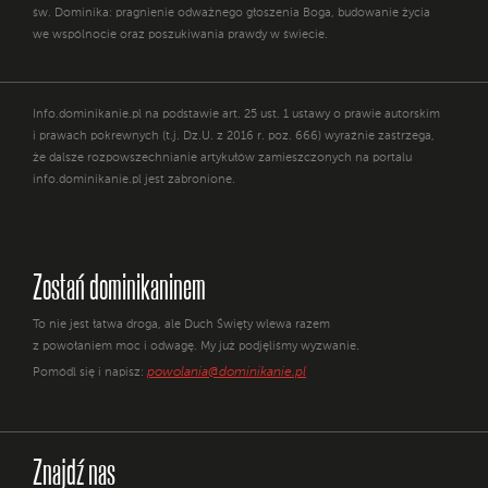
św. Dominika: pragnienie odważnego głoszenia Boga, budowanie życia
we wspólnocie oraz poszukiwania prawdy w świecie.
Info.dominikanie.pl na podstawie art. 25 ust. 1 ustawy o prawie autorskim
i prawach pokrewnych (t.j. Dz.U. z 2016 r. poz. 666) wyraźnie zastrzega,
że dalsze rozpowszechnianie artykułów zamieszczonych na portalu
info.dominikanie.pl jest zabronione.
Zostań dominikaninem
To nie jest łatwa droga, ale Duch Święty wlewa razem
z powołaniem moc i odwagę. My już podjęliśmy wyzwanie.
powolania@dominikanie.pl
Pomódl się i napisz:
Znajdź nas