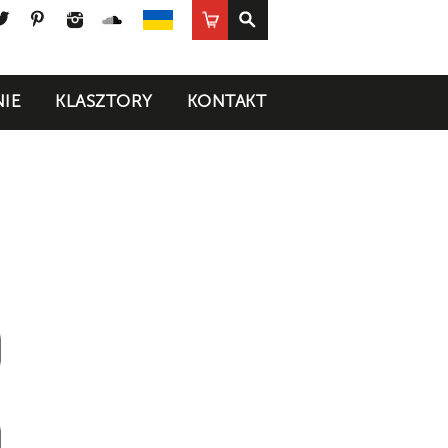
ook
uTube
Twitter
Pinterest
Instagram
SoundCloud
Sklep
UA
IE
KLASZTORY
KONTAKT