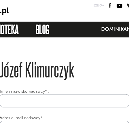
Poczta
Logowanie
Faceb
Yo
IOTEKA
BLOG
DOMINIKAN
Józef Klimurczyk
I
mię i nazwisko nadawcy* :
Adres e-mail nadawcy* :