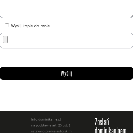
Wyślij kopię do mnie
Zostań
Info.dominikanie.pl
na podstawie art. 25 ust. 1
dominikaninem
ustawy o prawie autorskim