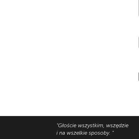
"Głoście wszystkim, wszędzie
i na wszelkie sposoby. "