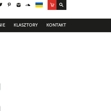
ook
uTube
Twitter
Pinterest
Instagram
SoundCloud
Sklep
UA
IE
KLASZTORY
KONTAKT