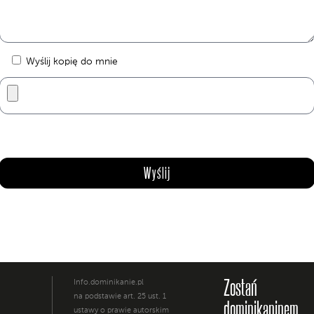
Wyślij kopię do mnie
Zostań
Info.dominikanie.pl
na podstawie art. 25 ust. 1
dominikaninem
ustawy o prawie autorskim