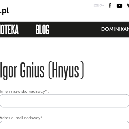
Poczta
Logowanie
Faceb
Yo
IOTEKA
BLOG
DOMINIKAN
Igor Gnius (Hnyus)
I
mię i nazwisko nadawcy* :
Adres e-mail nadawcy* :