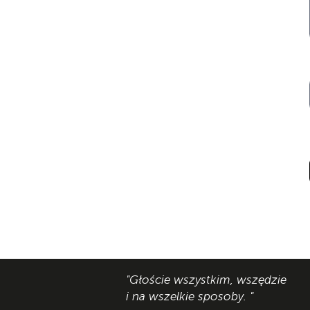
"Głoście wszystkim, wszędzie
i na wszelkie sposoby. "