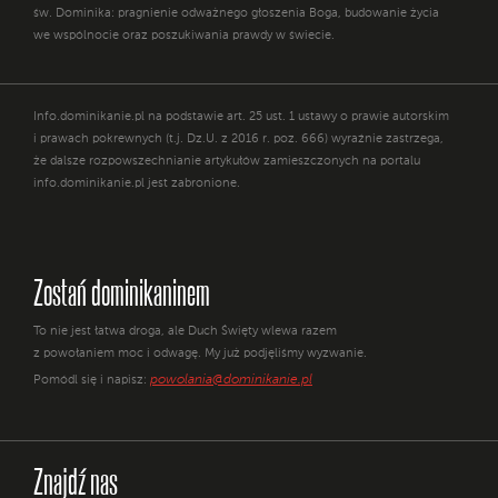
św. Dominika: pragnienie odważnego głoszenia Boga, budowanie życia
we wspólnocie oraz poszukiwania prawdy w świecie.
Info.dominikanie.pl na podstawie art. 25 ust. 1 ustawy o prawie autorskim
i prawach pokrewnych (t.j. Dz.U. z 2016 r. poz. 666) wyraźnie zastrzega,
że dalsze rozpowszechnianie artykułów zamieszczonych na portalu
info.dominikanie.pl jest zabronione.
Zostań dominikaninem
To nie jest łatwa droga, ale Duch Święty wlewa razem
z powołaniem moc i odwagę. My już podjęliśmy wyzwanie.
powolania@dominikanie.pl
Pomódl się i napisz:
Znajdź nas