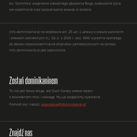
św. Dominika: pragnienie odważnego głoszenia Boga, budowanie życia
we wspólnocie oraz poszukiwania prawdy w świecie.
Info.dominikanie.pl na podstawie art. 25 ust. 1 ustawy o prawie autorskim
i prawach pokrewnych (t.j. Dz.U. z 2016 r. poz. 666) wyraźnie zastrzega,
że dalsze rozpowszechnianie artykułów zamieszczonych na portalu
info.dominikanie.pl jest zabronione.
Zostań dominikaninem
To nie jest łatwa droga, ale Duch Święty wlewa razem
z powołaniem moc i odwagę. My już podjęliśmy wyzwanie.
powolania@dominikanie.pl
Pomódl się i napisz:
Znajdź nas