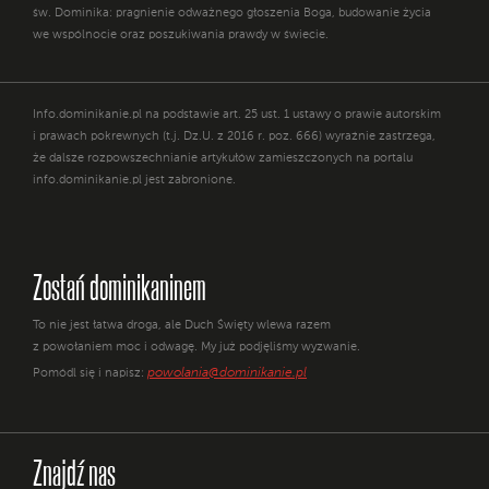
św. Dominika: pragnienie odważnego głoszenia Boga, budowanie życia
we wspólnocie oraz poszukiwania prawdy w świecie.
Info.dominikanie.pl na podstawie art. 25 ust. 1 ustawy o prawie autorskim
i prawach pokrewnych (t.j. Dz.U. z 2016 r. poz. 666) wyraźnie zastrzega,
że dalsze rozpowszechnianie artykułów zamieszczonych na portalu
info.dominikanie.pl jest zabronione.
Zostań dominikaninem
To nie jest łatwa droga, ale Duch Święty wlewa razem
z powołaniem moc i odwagę. My już podjęliśmy wyzwanie.
powolania@dominikanie.pl
Pomódl się i napisz:
Znajdź nas