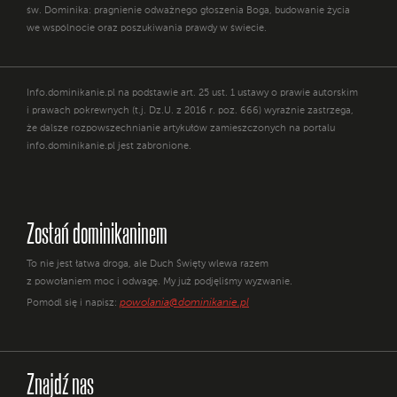
św. Dominika: pragnienie odważnego głoszenia Boga, budowanie życia
we wspólnocie oraz poszukiwania prawdy w świecie.
Info.dominikanie.pl na podstawie art. 25 ust. 1 ustawy o prawie autorskim
i prawach pokrewnych (t.j. Dz.U. z 2016 r. poz. 666) wyraźnie zastrzega,
że dalsze rozpowszechnianie artykułów zamieszczonych na portalu
info.dominikanie.pl jest zabronione.
Zostań dominikaninem
To nie jest łatwa droga, ale Duch Święty wlewa razem
z powołaniem moc i odwagę. My już podjęliśmy wyzwanie.
powolania@dominikanie.pl
Pomódl się i napisz:
Znajdź nas