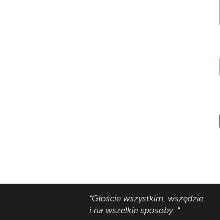
"Głoście wszystkim, wszędzie
i na wszelkie sposoby. "