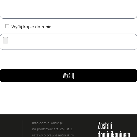
Wyślij kopię do mnie
Zostań
Info.dominikanie.pl
na podstawie art. 25 ust. 1
dominikaninem
ustawy o prawie autorskim