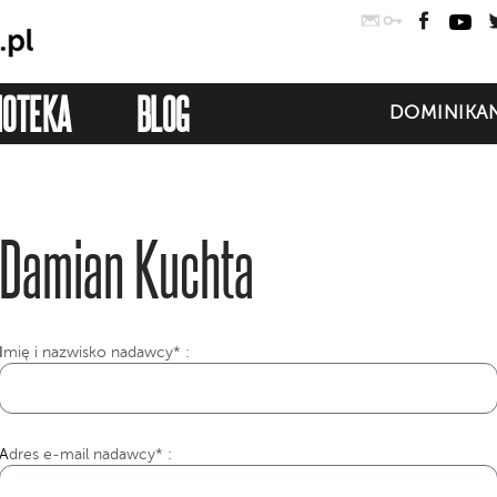
Poczta
Logowanie
Faceb
Yo
IOTEKA
BLOG
DOMINIKAN
Damian Kuchta
I
mię i nazwisko nadawcy* :
Adres e-mail nadawcy* :