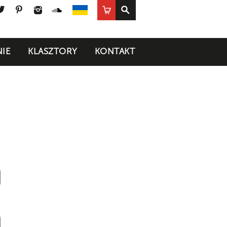
ook
uTube
Twitter
Pinterest
Instagram
SoundCloud
Sklep
UA
IE
KLASZTORY
KONTAKT