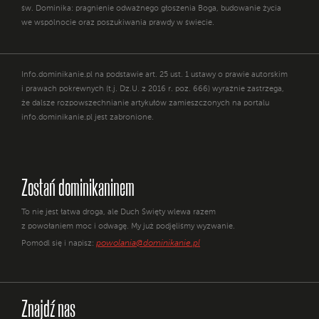
św. Dominika: pragnienie odważnego głoszenia Boga, budowanie życia
we wspólnocie oraz poszukiwania prawdy w świecie.
Info.dominikanie.pl na podstawie art. 25 ust. 1 ustawy o prawie autorskim
i prawach pokrewnych (t.j. Dz.U. z 2016 r. poz. 666) wyraźnie zastrzega,
że dalsze rozpowszechnianie artykułów zamieszczonych na portalu
info.dominikanie.pl jest zabronione.
Zostań dominikaninem
To nie jest łatwa droga, ale Duch Święty wlewa razem
z powołaniem moc i odwagę. My już podjęliśmy wyzwanie.
powolania@dominikanie.pl
Pomódl się i napisz:
Znajdź nas