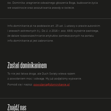
św. Dominika: pragnienie odważnego głoszenia Boga, budowanie życia
we wspólnocie oraz poszukiwania prawdy w świecie.
Info.dominikanie.pl na podstawie art. 25 ust. 1 ustawy o prawie autorskim
i prawach pokrewnych (t.j. Dz.U. z 2016 r. poz. 666) wyraźnie zastrzega,
że dalsze rozpowszechnianie artykułów zamieszczonych na portalu
info.dominikanie.pl jest zabronione.
Zostań dominikaninem
To nie jest łatwa droga, ale Duch Święty wlewa razem
z powołaniem moc i odwagę. My już podjęliśmy wyzwanie.
powolania@dominikanie.pl
Pomódl się i napisz:
Znajdź nas