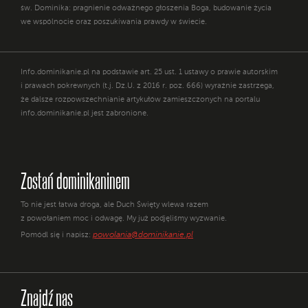
św. Dominika: pragnienie odważnego głoszenia Boga, budowanie życia
we wspólnocie oraz poszukiwania prawdy w świecie.
Info.dominikanie.pl na podstawie art. 25 ust. 1 ustawy o prawie autorskim
i prawach pokrewnych (t.j. Dz.U. z 2016 r. poz. 666) wyraźnie zastrzega,
że dalsze rozpowszechnianie artykułów zamieszczonych na portalu
info.dominikanie.pl jest zabronione.
Zostań dominikaninem
To nie jest łatwa droga, ale Duch Święty wlewa razem
z powołaniem moc i odwagę. My już podjęliśmy wyzwanie.
powolania@dominikanie.pl
Pomódl się i napisz:
Znajdź nas