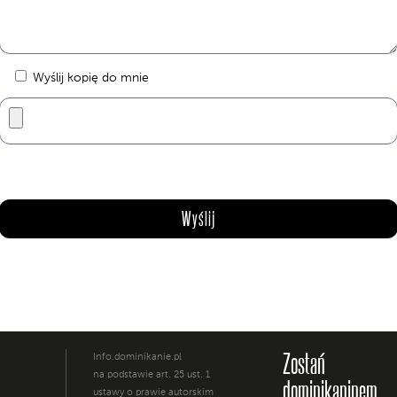
Wyślij kopię do mnie
Zostań
Info.dominikanie.pl
na podstawie art. 25 ust. 1
dominikaninem
ustawy o prawie autorskim