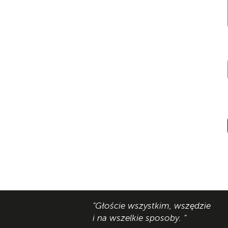
"Głoście wszystkim, wszędzie
i na wszelkie sposoby. "