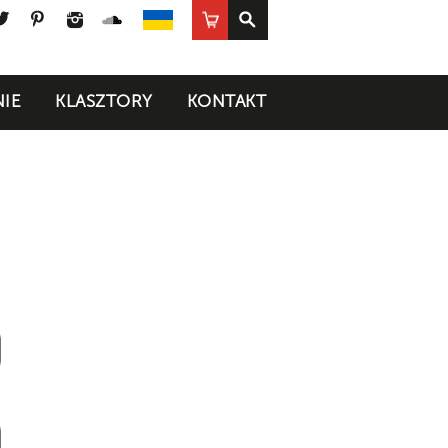
ook
uTube
Twitter
Pinterest
Instagram
SoundCloud
Sklep
UA
IE
KLASZTORY
KONTAKT