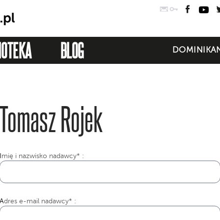
Poczta
Logowanie
Faceb
Yo
IOTEKA
BLOG
DOMINIKAN
Tomasz Rojek
I
mię i nazwisko nadawcy* :
Adres e-mail nadawcy* :