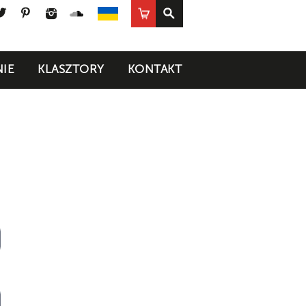
ook
uTube
Twitter
Pinterest
Instagram
SoundCloud
Sklep
UA
IE
KLASZTORY
KONTAKT