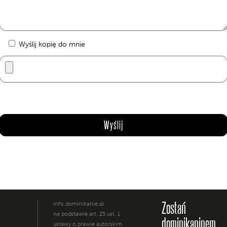
Wyślij kopię do mnie
Zostań
Info.dominikanie.pl
na podstawie art. 25 ust. 1
dominikaninem
ustawy o prawie autorskim