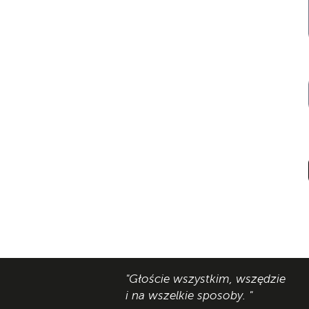
"Głoście wszystkim, wszędzie
i na wszelkie sposoby. "