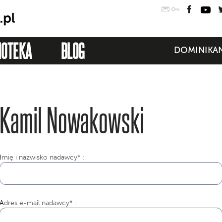
Poczta
Logowanie
Faceb
Yo
IOTEKA
BLOG
DOMINIKAN
Kamil Nowakowski
I
mię i nazwisko nadawcy* :
Adres e-mail nadawcy* :