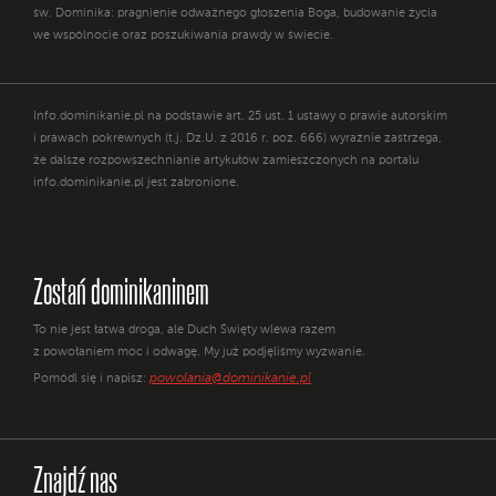
św. Dominika: pragnienie odważnego głoszenia Boga, budowanie życia
we wspólnocie oraz poszukiwania prawdy w świecie.
Info.dominikanie.pl na podstawie art. 25 ust. 1 ustawy o prawie autorskim
i prawach pokrewnych (t.j. Dz.U. z 2016 r. poz. 666) wyraźnie zastrzega,
że dalsze rozpowszechnianie artykułów zamieszczonych na portalu
info.dominikanie.pl jest zabronione.
Zostań dominikaninem
To nie jest łatwa droga, ale Duch Święty wlewa razem
z powołaniem moc i odwagę. My już podjęliśmy wyzwanie.
powolania@dominikanie.pl
Pomódl się i napisz:
Znajdź nas