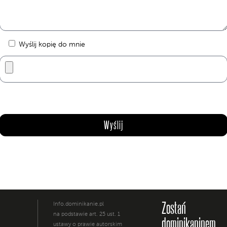
Wyślij kopię do mnie
Zostań
Info.dominikanie.pl
na podstawie art. 25 ust. 1
dominikaninem
ustawy o prawie autorskim