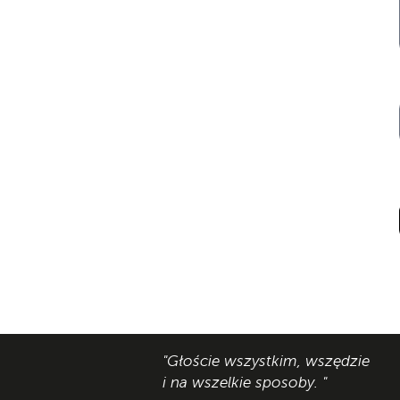
"Głoście wszystkim, wszędzie
i na wszelkie sposoby. "