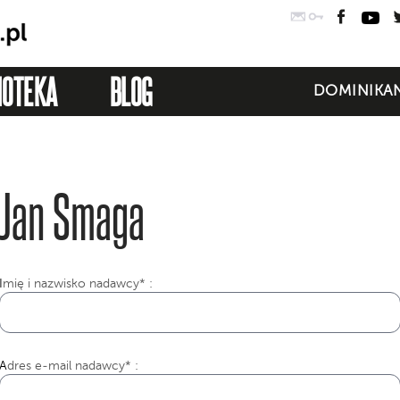
Poczta
Logowanie
Faceb
Yo
IOTEKA
BLOG
DOMINIKAN
Jan Smaga
I
mię i nazwisko nadawcy* :
Adres e-mail nadawcy* :