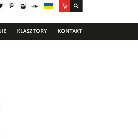
ook
uTube
Twitter
Pinterest
Instagram
SoundCloud
Sklep
UA
IE
KLASZTORY
KONTAKT